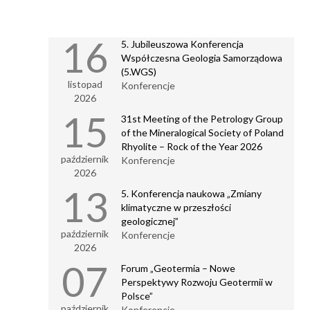
29-07-2026
16
5. Jubileuszowa Konferencja
PIG-PIB na 8. Międzynarodowym Kongresie Water,
Współczesna Geologia Samorządowa
Waste and Energy Management (WWEM-26)
(5.WGS)
listopad
Konferencje
28-07-2026
2026
Trzęsienie ziemi w regionie wyspy Kiusiu w Japonii
15
31st Meeting of the Petrology Group
of the Mineralogical Society of Poland
28-07-2026
Rhyolite – Rock of the Year 2026
październik
Dyrektor PIG-PIB w „Polityce” o oceanicznych
Konferencje
złożach surowców
2026
13
5. Konferencja naukowa „Zmiany
28-07-2026
klimatyczne w przeszłości
geologicznej”
Nowy odcinek podcastu o geologicznych atrakcjach
Góry św. Anny
październik
Konferencje
2026
27-07-2026
07
Forum „Geotermia – Nowe
Perspektywy Rozwoju Geotermii w
Geologia na Festiwalu Góry Literatury. Muzeum
Geologiczne i Oddział Dolnośląski PIG-PIB w „Paśmie
Polsce”
sztuki”
październik
Konferencje