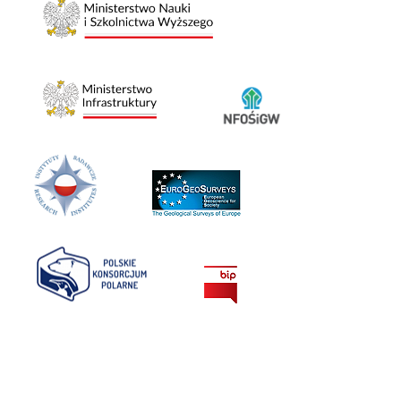
25-06-2026
Raport magnetyczny państwowej służby geologicznej
za maj 2026 r.
24-06-2026
Nowy grant z Narodowego Centrum Nauki dla PIG-
PIB na badania gigantycznych drapieżników sprzed
380 milionów lat
24-06-2026
Pożegnanie Krzysztofa Wyciślika
24-06-2026
Zapraszamy do udziału 5. Ogólnopolskiej Konferencji
Współczesna Geologia Samorządowa
24-06-2026
POKAŻ WSZYSTKIE