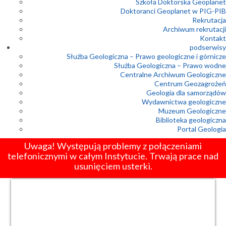
Szkoła Doktorska Geoplanet
Doktoranci Geoplanet w PIG-PIB
Rekrutacja
Archiwum rekrutacji
Kontakt
podserwisy
Służba Geologiczna – Prawo geologiczne i górnicze
Służba Geologiczna – Prawo wodne
Centralne Archiwum Geologiczne
Centrum Geozagrożeń
Geologia dla samorządów
Wydawnictwa geologiczne
Muzeum Geologiczne
Biblioteka geologiczna
Portal Geologia
Uwaga! Występują problemy z połączeniami
telefonicznymi w całym Instytucie. Trwają prace nad
usunięciem usterki.
1
2
3
4
5
6