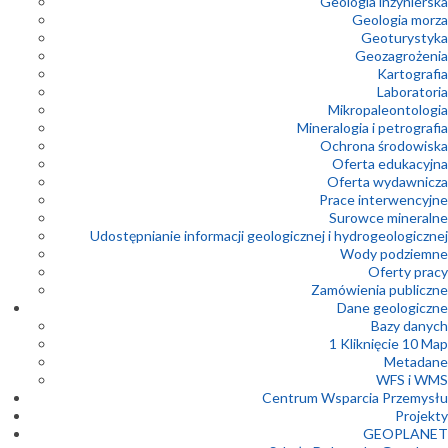
Geologia inżynierska
Geologia morza
Geoturystyka
Geozagrożenia
Kartografia
Laboratoria
Mikropaleontologia
Mineralogia i petrografia
Ochrona środowiska
Oferta edukacyjna
Oferta wydawnicza
Prace interwencyjne
Surowce mineralne
Udostępnianie informacji geologicznej i hydrogeologicznej
Wody podziemne
Oferty pracy
Zamówienia publiczne
Dane geologiczne
Bazy danych
1 Kliknięcie 10 Map
Metadane
WFS i WMS
Centrum Wsparcia Przemysłu
Projekty
GEOPLANET