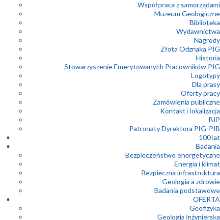
Współpraca z samorządami
Muzeum Geologiczne
Biblioteka
Wydawnictwa
Nagrody
Złota Odznaka PIG
Historia
Stowarzyszenie Emerytowanych Pracowników PIG
Logotypy
Dla prasy
Oferty pracy
Zamówienia publiczne
Kontakt i lokalizacja
BIP
Patronaty Dyrektora PIG-PIB
100 lat
Badania
Bezpieczeństwo energetyczne
Energia i klimat
Bezpieczna infrastruktura
Geologia a zdrowie
Badania podstawowe
OFERTA
Geofizyka
Geologia inżynierska