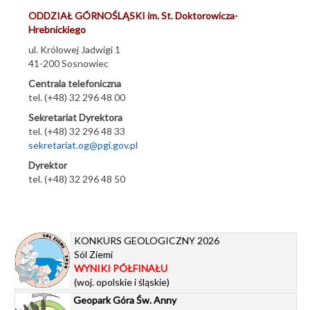
ODDZIAŁ GÓRNOŚLĄSKI
im.
St. Doktorowicza-
Aktualności
Hrebnickiego
Kontakt i lokalizacja
ul. Królowej Jadwigi 1
41-200 Sosnowiec
Centralne Archiwum Geologiczne
Centrala telefoniczna
Biblioteka Geologiczna
tel. (+48) 32 296 48 00
Wystawa
Sekretariat Dyrektora
tel. (+48) 32 296 48 33
Przetargi
sekretariat.og@pgi.gov.pl
Oferty pracy
Dyrektor
tel. (+48) 32 296 48 50
Wyniki konkursów
Kącik Młodego Geologa
Linki
KONKURS GEOLOGICZNY 2026
Sól Ziemi
WYNIKI PÓŁFINAŁU
(woj. opolskie i śląskie)
Geopark Góra Św. Anny