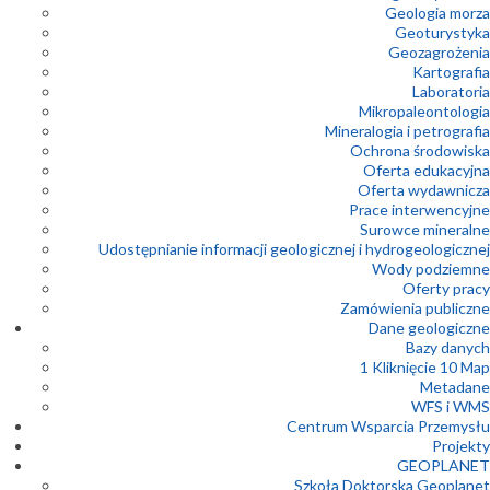
Geologia morza
Geoturystyka
Geozagrożenia
Kartografia
Laboratoria
Mikropaleontologia
Mineralogia i petrografia
Ochrona środowiska
Oferta edukacyjna
Oferta wydawnicza
Prace interwencyjne
Surowce mineralne
Udostępnianie informacji geologicznej i hydrogeologicznej
Wody podziemne
Oferty pracy
Zamówienia publiczne
Dane geologiczne
Bazy danych
1 Kliknięcie 10 Map
Metadane
WFS i WMS
Centrum Wsparcia Przemysłu
Projekty
GEOPLANET
Szkoła Doktorska Geoplanet