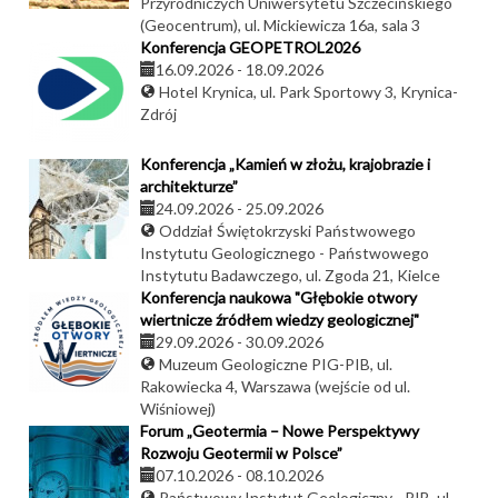
Przyrodniczych Uniwersytetu Szczecińskiego
(Geocentrum), ul. Mickiewicza 16a, sala 3
Konferencja GEOPETROL2026
16.09.2026
-
18.09.2026
Hotel Krynica, ul. Park Sportowy 3, Krynica-
Zdrój
Konferencja „Kamień w złożu, krajobrazie i
architekturze”
24.09.2026
-
25.09.2026
Oddział Świętokrzyski Państwowego
Instytutu Geologicznego - Państwowego
Instytutu Badawczego, ul. Zgoda 21, Kielce
Konferencja naukowa "Głębokie otwory
wiertnicze źródłem wiedzy geologicznej"
29.09.2026
-
30.09.2026
Muzeum Geologiczne PIG-PIB, ul.
Rakowiecka 4, Warszawa (wejście od ul.
Wiśniowej)
Forum „Geotermia – Nowe Perspektywy
Rozwoju Geotermii w Polsce”
07.10.2026
-
08.10.2026
Państwowy Instytut Geologiczny - PIB, ul.