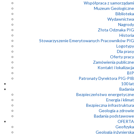
Współpraca z samorządami
Muzeum Geologiczne
Biblioteka
Wydawnictwa
Nagrody
Złota Odznaka PIG
Historia
Stowarzyszenie Emerytowanych Pracowników PIG
Logotypy
Dla prasy
Oferty pracy
Zamówienia publiczne
Kontakt i lokalizacja
BIP
Patronaty Dyrektora PIG-PIB
100 lat
Badania
Bezpieczeństwo energetyczne
Energia i klimat
Bezpieczna infrastruktura
Geologia a zdrowie
Badania podstawowe
OFERTA
Geofizyka
Geologia inżynierska