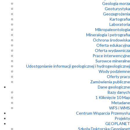
Geologia morza
Geoturystyka
Geozagrożenia
Kartografia
Laboratoria
Mikropaleontologia
Mineralogia i petrografia
Ochrona środowiska
Oferta edukacyjna
Oferta wydawnicza
Prace interwencyjne
Surowce mineralne
Udostępnianie informacji geologicznej i hydrogeologicznej
Wody podziemne
Oferty pracy
Zamówienia publiczne
Dane geologiczne
Bazy danych
1 Kliknięcie 10 Map
Metadane
WFS i WMS
Centrum Wsparcia Przemysłu
Projekty
GEOPLANET
Szkoła Doktorska Geoplanet