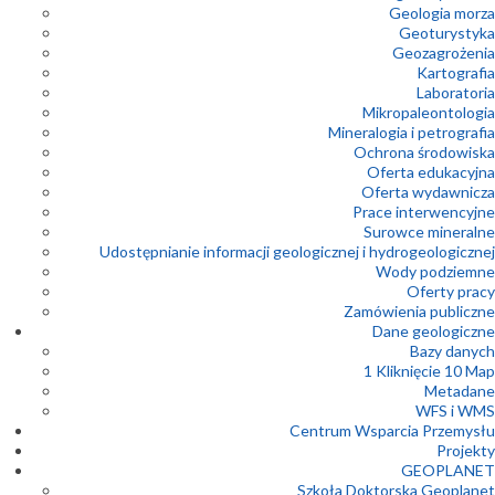
Geologia morza
Geoturystyka
Geozagrożenia
Kartografia
Laboratoria
Mikropaleontologia
Mineralogia i petrografia
Ochrona środowiska
Oferta edukacyjna
Oferta wydawnicza
Prace interwencyjne
Surowce mineralne
Udostępnianie informacji geologicznej i hydrogeologicznej
Wody podziemne
Oferty pracy
Zamówienia publiczne
Dane geologiczne
Bazy danych
1 Kliknięcie 10 Map
Metadane
WFS i WMS
Centrum Wsparcia Przemysłu
Projekty
GEOPLANET
Szkoła Doktorska Geoplanet