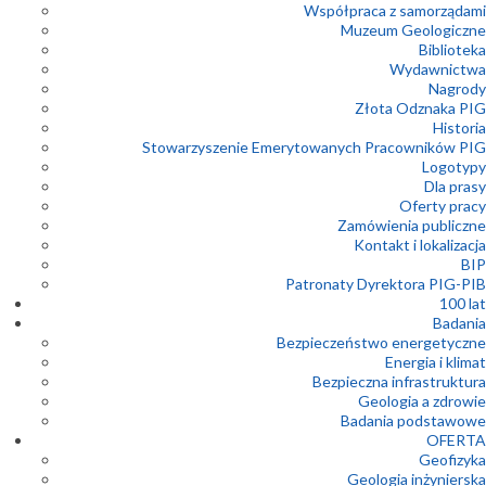
Współpraca z samorządami
Muzeum Geologiczne
Biblioteka
Wydawnictwa
Nagrody
Złota Odznaka PIG
Historia
Stowarzyszenie Emerytowanych Pracowników PIG
Logotypy
Dla prasy
Oferty pracy
Zamówienia publiczne
Kontakt i lokalizacja
BIP
Patronaty Dyrektora PIG-PIB
100 lat
Badania
Bezpieczeństwo energetyczne
Energia i klimat
Bezpieczna infrastruktura
Geologia a zdrowie
Badania podstawowe
OFERTA
Geofizyka
Geologia inżynierska