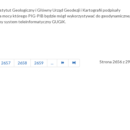
tytut Geologiczny i Główny Urząd Geodezji i Kartografii podpisały
na mocy którego PIG-PIB będzie mógł wykorzystywać do geodynamiczn
ny system teleinformatyczny GUGiK.
Strona 2656 z 2
2657
2658
2659
...