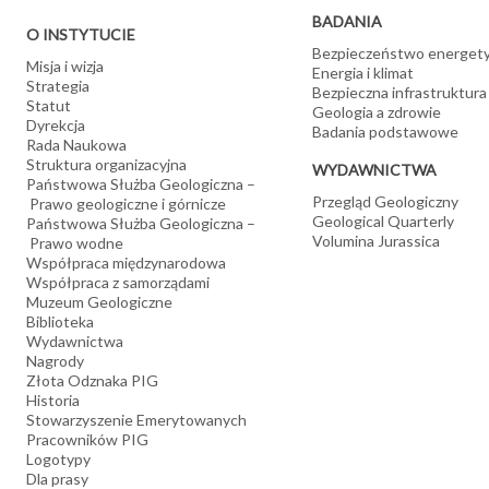
BADANIA
O INSTYTUCIE
Bezpieczeństwo energet
Misja i wizja
Energia i klimat
Strategia
Bezpieczna infrastruktura
Statut
Geologia a zdrowie
Dyrekcja
Badania podstawowe
Rada Naukowa
Struktura organizacyjna
WYDAWNICTWA
Państwowa Służba Geologiczna –
Przegląd Geologiczny
Prawo geologiczne i górnicze
Geological Quarterly
Państwowa Służba Geologiczna –
Volumina Jurassica
Prawo wodne
Współpraca międzynarodowa
Współpraca z samorządami
Muzeum Geologiczne
Biblioteka
Wydawnictwa
Nagrody
Złota Odznaka PIG
Historia
Stowarzyszenie Emerytowanych
Pracowników PIG
Logotypy
Dla prasy