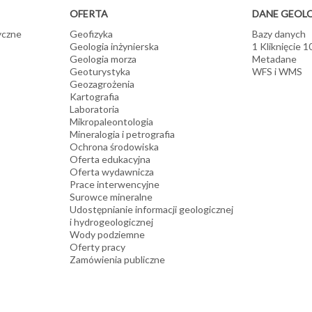
OFERTA
DANE GEOL
yczne
Geofizyka
Bazy danych
Geologia inżynierska
1 Kliknięcie 
Geologia morza
Metadane
Geoturystyka
WFS i WMS
Geozagrożenia
Kartografia
Laboratoria
Mikropaleontologia
Mineralogia i petrografia
Ochrona środowiska
Oferta edukacyjna
Oferta wydawnicza
Prace interwencyjne
Surowce mineralne
Udostępnianie informacji geologicznej
i hydrogeologicznej
Wody podziemne
Oferty pracy
Zamówienia publiczne