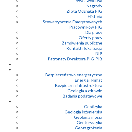
Wydawnictwa
Nagrody
Złota Odznaka PIG
Historia
Stowarzyszenie Emerytowanych
Pracowników PIG
Dla prasy
Oferty pracy
Zamówienia publiczne
Kontakt i lokalizacja
BIP
Patronaty Dyrektora PIG-PIB
Bezpieczeństwo energetyczne
Energia i klimat
Bezpieczna infrastruktura
Geologia a zdrowie
Badania podstawowe
Geofizyka
Geologia inżynierska
Geologia morza
Geoturystyka
Geozagrożenia