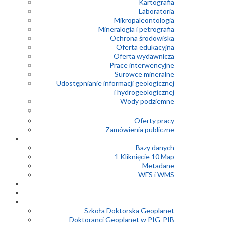
Kartografia
Laboratoria
Mikropaleontologia
Mineralogia i petrografia
Ochrona środowiska
Oferta edukacyjna
Oferta wydawnicza
Prace interwencyjne
Surowce mineralne
Udostępnianie informacji geologicznej
i hydrogeologicznej
Wody podziemne
Oferty pracy
Zamówienia publiczne
Bazy danych
1 Kliknięcie 10 Map
Metadane
WFS i WMS
Szkoła Doktorska Geoplanet
Doktoranci Geoplanet w PIG-PIB