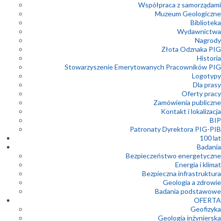
Współpraca z samorządami
Muzeum Geologiczne
Biblioteka
Wydawnictwa
Nagrody
Złota Odznaka PIG
Historia
Stowarzyszenie Emerytowanych Pracowników PIG
Logotypy
Dla prasy
Oferty pracy
Zamówienia publiczne
Kontakt i lokalizacja
BIP
Patronaty Dyrektora PIG-PIB
100 lat
Badania
Bezpieczeństwo energetyczne
Energia i klimat
Bezpieczna infrastruktura
Geologia a zdrowie
Badania podstawowe
OFERTA
Geofizyka
Geologia inżynierska