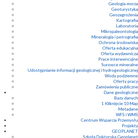
Geologia morza
Geoturystyka
Geozagrożenia
Kartografia
Laboratoria
Mikropaleontologia
Mineralogia i petrografia
Ochrona środowiska
Oferta edukacyjna
Oferta wydawnicza
Prace interwencyjne
Surowce mineralne
Udostępnianie informacji geologicznej i hydrogeologicznej
Wody podziemne
Oferty pracy
Zamówienia publiczne
Dane geologiczne
Bazy danych
1 Kliknięcie 10 Map
Metadane
WFS i WMS
Centrum Wsparcia Przemysłu
Projekty
GEOPLANET
Szkoła Doktorska Geoplanet