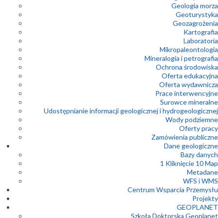
Geologia morza
Geoturystyka
Geozagrożenia
Kartografia
Laboratoria
Mikropaleontologia
Mineralogia i petrografia
Ochrona środowiska
Oferta edukacyjna
Oferta wydawnicza
Prace interwencyjne
Surowce mineralne
Udostępnianie informacji geologicznej i hydrogeologicznej
Wody podziemne
Oferty pracy
Zamówienia publiczne
Dane geologiczne
Bazy danych
1 Kliknięcie 10 Map
Metadane
WFS i WMS
Centrum Wsparcia Przemysłu
Projekty
GEOPLANET
Szkoła Doktorska Geoplanet