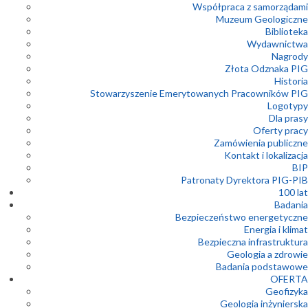
Współpraca z samorządami
Muzeum Geologiczne
Biblioteka
Wydawnictwa
Nagrody
Złota Odznaka PIG
Historia
Stowarzyszenie Emerytowanych Pracowników PIG
Logotypy
Dla prasy
Oferty pracy
Zamówienia publiczne
Kontakt i lokalizacja
BIP
Patronaty Dyrektora PIG-PIB
100 lat
Badania
Bezpieczeństwo energetyczne
Energia i klimat
Bezpieczna infrastruktura
Geologia a zdrowie
Badania podstawowe
OFERTA
Geofizyka
Geologia inżynierska