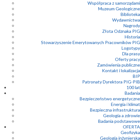
Współpraca z samorządami
Muzeum Geologiczne
Biblioteka
Wydawnictwa
Nagrody
Złota Odznaka PIG
Historia
Stowarzyszenie Emerytowanych Pracowników PIG
Logotypy
Dla prasy
Oferty pracy
Zamówienia publiczne
Kontakt i lokalizacja
BIP
Patronaty Dyrektora PIG-PIB
100 lat
Badania
Bezpieczeństwo energetyczne
Energia i klimat
Bezpieczna infrastruktura
Geologia a zdrowie
Badania podstawowe
OFERTA
Geofizyka
Geologia inżynierska