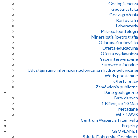
Geologia morza
Geoturystyka
Geozagrożenia
Kartografia
Laboratoria
Mikropaleontologia
Mineralogia i petrografia
Ochrona środowiska
Oferta edukacyjna
Oferta wydawnicza
Prace interwencyjne
Surowce mineralne
Udostępnianie informacji geologicznej i hydrogeologicznej
Wody podziemne
Oferty pracy
Zamówienia publiczne
Dane geologiczne
Bazy danych
1 Kliknięcie 10 Map
Metadane
WFS i WMS
Centrum Wsparcia Przemysłu
Projekty
GEOPLANET
Szkoła Doktorska Geoplanet