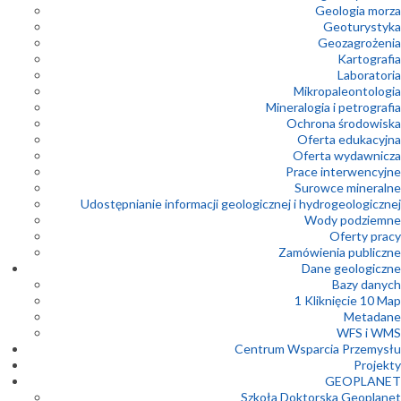
Geologia morza
Geoturystyka
Geozagrożenia
Kartografia
Laboratoria
Mikropaleontologia
Mineralogia i petrografia
Ochrona środowiska
Oferta edukacyjna
Oferta wydawnicza
Prace interwencyjne
Surowce mineralne
Udostępnianie informacji geologicznej i hydrogeologicznej
Wody podziemne
Oferty pracy
Zamówienia publiczne
Dane geologiczne
Bazy danych
1 Kliknięcie 10 Map
Metadane
WFS i WMS
Centrum Wsparcia Przemysłu
Projekty
GEOPLANET
Szkoła Doktorska Geoplanet