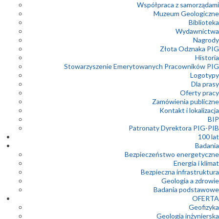
Współpraca z samorządami
Muzeum Geologiczne
Biblioteka
Wydawnictwa
Nagrody
Złota Odznaka PIG
Historia
Stowarzyszenie Emerytowanych Pracowników PIG
Logotypy
Dla prasy
Oferty pracy
Zamówienia publiczne
Kontakt i lokalizacja
BIP
Patronaty Dyrektora PIG-PIB
100 lat
Badania
Bezpieczeństwo energetyczne
Energia i klimat
Bezpieczna infrastruktura
Geologia a zdrowie
Badania podstawowe
OFERTA
Geofizyka
Geologia inżynierska