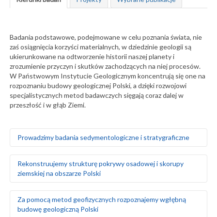
Badania podstawowe, podejmowane w celu poznania świata, nie
zaś osiągnięcia korzyści materialnych, w dziedzinie geologii są
ukierunkowane na odtworzenie historii naszej planety i
zrozumienie przyczyn i skutków zachodzących na niej procesów.
W Państwowym Instytucie Geologicznym koncentrują się one na
rozpoznaniu budowy geologicznej Polski, a dzięki rozwojowi
specjalistycznych metod badawczych sięgają coraz dalej w
przeszłość i w głąb Ziemi.
Prowadzimy badania sedymentologiczne i stratygraficzne
Badamy środowiska sedymentacyjne skał
Rekonstruujemy strukturę pokrywy osadowej i skorupy
występujących na obszarze Polski i Europy, zarówno na
ziemskiej na obszarze Polski
powierzchni ziemi, jak i głęboko pod nią
Za pomocą badań makrofaunistycznych,
makroflorystycznych, mikro- i makroplaeontologicznych
Odtwarzamy sekwencję zdarzeń tektonicznych na
Za pomocą metod geofizycznych rozpoznajemy wgłębną
oraz palinologicznych określamy wiek skał
podstawie analizy strukturalnej w odsłonięciach
budowę geologiczną Polski
Tworzymy podziały litostratygraficzne stratygrafii
powierzchniowych i otworach wiertniczych