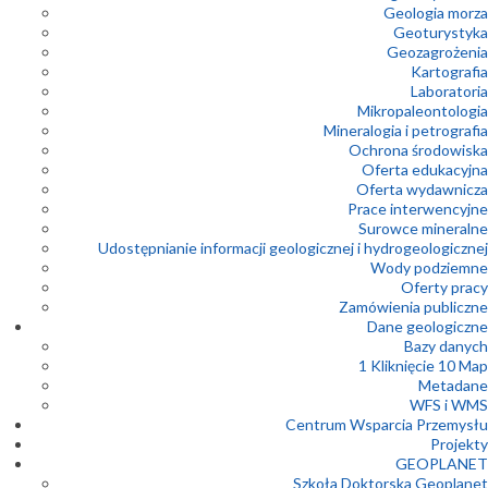
Geologia morza
Geoturystyka
Geozagrożenia
Kartografia
Laboratoria
Mikropaleontologia
Mineralogia i petrografia
Ochrona środowiska
Oferta edukacyjna
Oferta wydawnicza
Prace interwencyjne
Surowce mineralne
Udostępnianie informacji geologicznej i hydrogeologicznej
Wody podziemne
Oferty pracy
Zamówienia publiczne
Dane geologiczne
Bazy danych
1 Kliknięcie 10 Map
Metadane
WFS i WMS
Centrum Wsparcia Przemysłu
Projekty
GEOPLANET
Szkoła Doktorska Geoplanet