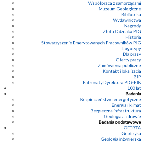
Współpraca z samorządami
Muzeum Geologiczne
Biblioteka
Wydawnictwa
Nagrody
Złota Odznaka PIG
Historia
Stowarzyszenie Emerytowanych Pracowników PIG
Logotypy
Dla prasy
Oferty pracy
Zamówienia publiczne
Kontakt i lokalizacja
BIP
Patronaty Dyrektora PIG-PIB
100 lat
Badania
Bezpieczeństwo energetyczne
Energia i klimat
Bezpieczna infrastruktura
Geologia a zdrowie
Badania podstawowe
OFERTA
Geofizyka
Geologia inżynierska