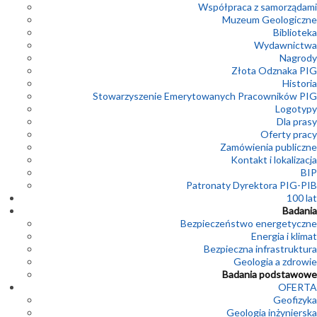
Współpraca z samorządami
Muzeum Geologiczne
Biblioteka
Wydawnictwa
Nagrody
Złota Odznaka PIG
Historia
Stowarzyszenie Emerytowanych Pracowników PIG
Logotypy
Dla prasy
Oferty pracy
Zamówienia publiczne
Kontakt i lokalizacja
BIP
Patronaty Dyrektora PIG-PIB
100 lat
Badania
Bezpieczeństwo energetyczne
Energia i klimat
Bezpieczna infrastruktura
Geologia a zdrowie
Badania podstawowe
OFERTA
Geofizyka
Geologia inżynierska