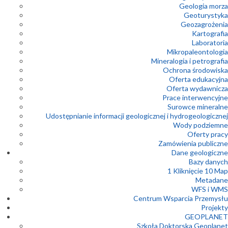
Geologia morza
Geoturystyka
Geozagrożenia
Kartografia
Laboratoria
Mikropaleontologia
Mineralogia i petrografia
Ochrona środowiska
Oferta edukacyjna
Oferta wydawnicza
Prace interwencyjne
Surowce mineralne
Udostępnianie informacji geologicznej i hydrogeologicznej
Wody podziemne
Oferty pracy
Zamówienia publiczne
Dane geologiczne
Bazy danych
1 Kliknięcie 10 Map
Metadane
WFS i WMS
Centrum Wsparcia Przemysłu
Projekty
GEOPLANET
Szkoła Doktorska Geoplanet