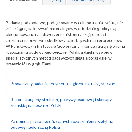
Badania podstawowe, podejmowane w celu poznania świata, nie
zaś osiągnięcia korzyści materialnych, w dziedzinie geologii są
ukierunkowane na odtworzenie historii naszej planety i
zrozumienie przyczyn i skutków zachodzących na niej procesów.
W Państwowym Instytucie Geologicznym koncentrują się one na
rozpoznaniu budowy geologicznej Polski, a dzięki rozwojowi
specjalistycznych metod badawczych sięgają coraz dalej w
przeszłość i w głąb Ziemi.
Prowadzimy badania sedymentologiczne i stratygraficzne
Badamy środowiska sedymentacyjne skał
Rekonstruujemy strukturę pokrywy osadowej i skorupy
występujących na obszarze Polski i Europy, zarówno na
ziemskiej na obszarze Polski
powierzchni ziemi, jak i głęboko pod nią
Za pomocą badań makrofaunistycznych,
makroflorystycznych, mikro- i makroplaeontologicznych
Odtwarzamy sekwencję zdarzeń tektonicznych na
Za pomocą metod geofizycznych rozpoznajemy wgłębną
oraz palinologicznych określamy wiek skał
podstawie analizy strukturalnej w odsłonięciach
budowę geologiczną Polski
Tworzymy podziały litostratygraficzne stratygrafii
powierzchniowych i otworach wiertniczych