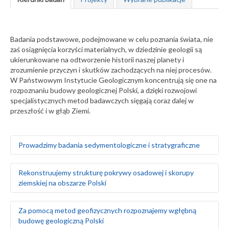
Badania podstawowe, podejmowane w celu poznania świata, nie
zaś osiągnięcia korzyści materialnych, w dziedzinie geologii są
ukierunkowane na odtworzenie historii naszej planety i
zrozumienie przyczyn i skutków zachodzących na niej procesów.
W Państwowym Instytucie Geologicznym koncentrują się one na
rozpoznaniu budowy geologicznej Polski, a dzięki rozwojowi
specjalistycznych metod badawczych sięgają coraz dalej w
przeszłość i w głąb Ziemi.
Prowadzimy badania sedymentologiczne i stratygraficzne
Badamy środowiska sedymentacyjne skał
Rekonstruujemy strukturę pokrywy osadowej i skorupy
występujących na obszarze Polski i Europy, zarówno na
ziemskiej na obszarze Polski
powierzchni ziemi, jak i głęboko pod nią
Za pomocą badań makrofaunistycznych,
makroflorystycznych, mikro- i makroplaeontologicznych
Odtwarzamy sekwencję zdarzeń tektonicznych na
Za pomocą metod geofizycznych rozpoznajemy wgłębną
oraz palinologicznych określamy wiek skał
podstawie analizy strukturalnej w odsłonięciach
budowę geologiczną Polski
Tworzymy podziały litostratygraficzne stratygrafii
powierzchniowych i otworach wiertniczych