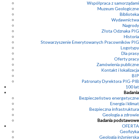
Współpraca z samorządami
Muzeum Geologiczne
Biblioteka
Wydawnictwa
Nagrody
Złota Odznaka PIG
Historia
Stowarzyszenie Emerytowanych Pracowników PIG
Logotypy
Dla prasy
Oferty pracy
Zamówienia publiczne
Kontakt i lokalizacja
BIP
Patronaty Dyrektora PIG-PIB
100 lat
Badania
Bezpieczeństwo energetyczne
Energia i klimat
Bezpieczna infrastruktura
Geologia a zdrowie
Badania podstawowe
OFERTA
Geofizyka
Geologia inżynierska