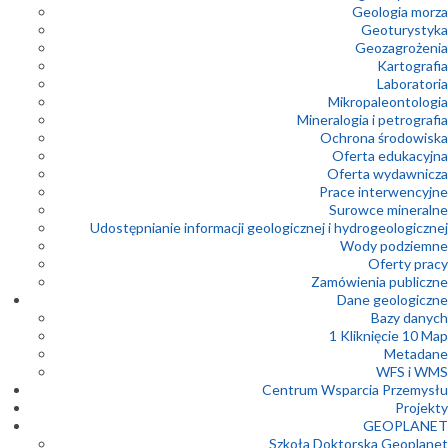
Geologia morza
Geoturystyka
Geozagrożenia
Kartografia
Laboratoria
Mikropaleontologia
Mineralogia i petrografia
Ochrona środowiska
Oferta edukacyjna
Oferta wydawnicza
Prace interwencyjne
Surowce mineralne
Udostępnianie informacji geologicznej i hydrogeologicznej
Wody podziemne
Oferty pracy
Zamówienia publiczne
Dane geologiczne
Bazy danych
1 Kliknięcie 10 Map
Metadane
WFS i WMS
Centrum Wsparcia Przemysłu
Projekty
GEOPLANET
Szkoła Doktorska Geoplanet