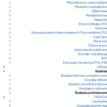
Współpraca z samorządami
Muzeum Geologiczne
Biblioteka
Wydawnictwa
Nagrody
Złota Odznaka PIG
Historia
Stowarzyszenie Emerytowanych Pracowników PIG
Logotypy
Dla prasy
Oferty pracy
Zamówienia publiczne
Kontakt i lokalizacja
BIP
Patronaty Dyrektora PIG-PIB
100 lat
Badania
Bezpieczeństwo energetyczne
Energia i klimat
Bezpieczna infrastruktura
Geologia a zdrowie
Badania podstawowe
OFERTA
Geofizyka
Geologia inżynierska