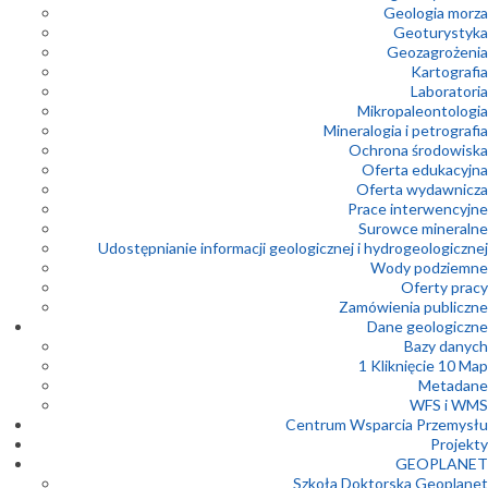
Geologia morza
Geoturystyka
Geozagrożenia
Kartografia
Laboratoria
Mikropaleontologia
Mineralogia i petrografia
Ochrona środowiska
Oferta edukacyjna
Oferta wydawnicza
Prace interwencyjne
Surowce mineralne
Udostępnianie informacji geologicznej i hydrogeologicznej
Wody podziemne
Oferty pracy
Zamówienia publiczne
Dane geologiczne
Bazy danych
1 Kliknięcie 10 Map
Metadane
WFS i WMS
Centrum Wsparcia Przemysłu
Projekty
GEOPLANET
Szkoła Doktorska Geoplanet