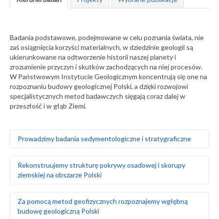
Badania podstawowe, podejmowane w celu poznania świata, nie
zaś osiągnięcia korzyści materialnych, w dziedzinie geologii są
ukierunkowane na odtworzenie historii naszej planety i
zrozumienie przyczyn i skutków zachodzących na niej procesów.
W Państwowym Instytucie Geologicznym koncentrują się one na
rozpoznaniu budowy geologicznej Polski, a dzięki rozwojowi
specjalistycznych metod badawczych sięgają coraz dalej w
przeszłość i w głąb Ziemi.
Prowadzimy badania sedymentologiczne i stratygraficzne
Badamy środowiska sedymentacyjne skał
Rekonstruujemy strukturę pokrywy osadowej i skorupy
występujących na obszarze Polski i Europy, zarówno na
ziemskiej na obszarze Polski
powierzchni ziemi, jak i głęboko pod nią
Za pomocą badań makrofaunistycznych,
makroflorystycznych, mikro- i makroplaeontologicznych
Odtwarzamy sekwencję zdarzeń tektonicznych na
Za pomocą metod geofizycznych rozpoznajemy wgłębną
oraz palinologicznych określamy wiek skał
podstawie analizy strukturalnej w odsłonięciach
budowę geologiczną Polski
Tworzymy podziały litostratygraficzne stratygrafii
powierzchniowych i otworach wiertniczych