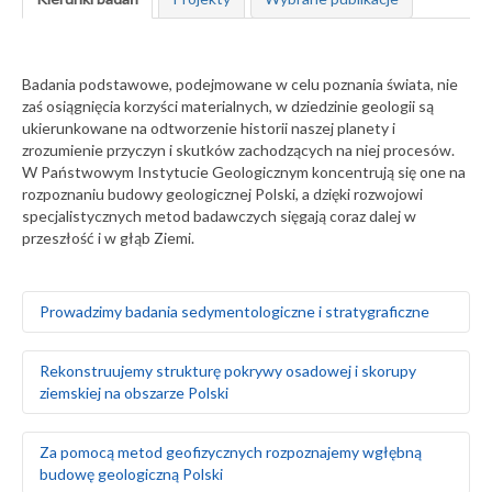
Badania podstawowe, podejmowane w celu poznania świata, nie
zaś osiągnięcia korzyści materialnych, w dziedzinie geologii są
ukierunkowane na odtworzenie historii naszej planety i
zrozumienie przyczyn i skutków zachodzących na niej procesów.
W Państwowym Instytucie Geologicznym koncentrują się one na
rozpoznaniu budowy geologicznej Polski, a dzięki rozwojowi
specjalistycznych metod badawczych sięgają coraz dalej w
przeszłość i w głąb Ziemi.
Prowadzimy badania sedymentologiczne i stratygraficzne
Badamy środowiska sedymentacyjne skał
Rekonstruujemy strukturę pokrywy osadowej i skorupy
występujących na obszarze Polski i Europy, zarówno na
ziemskiej na obszarze Polski
powierzchni ziemi, jak i głęboko pod nią
Za pomocą badań makrofaunistycznych,
makroflorystycznych, mikro- i makroplaeontologicznych
Odtwarzamy sekwencję zdarzeń tektonicznych na
Za pomocą metod geofizycznych rozpoznajemy wgłębną
oraz palinologicznych określamy wiek skał
podstawie analizy strukturalnej w odsłonięciach
budowę geologiczną Polski
Tworzymy podziały litostratygraficzne stratygrafii
powierzchniowych i otworach wiertniczych