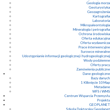
Geologia morza
Geoturystyka
Geozagrożenia
Kartografia
Laboratoria
Mikropaleontologia
Mineralogia i petrografia
Ochrona środowiska
Oferta edukacyjna
Oferta wydawnicza
Prace interwencyjne
Surowce mineralne
Udostępnianie informacji geologicznej i hydrogeologicznej
Wody podziemne
Oferty pracy
Zamówienia publiczne
Dane geologiczne
Bazy danych
1 Kliknięcie 10 Map
Metadane
WFS i WMS
Centrum Wsparcia Przemysłu
Projekty
GEOPLANET
Szkoła Doktorska Geoplanet