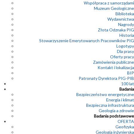
Współpraca z samorządami
Muzeum Geologiczne
Biblioteka
Wydawnictwa
Nagrody
Złota Odznaka PIG
Historia
Stowarzyszenie Emerytowanych Pracowników PIG
Logotypy
Dla prasy
Oferty pracy
Zamówienia publiczne
Kontakt i lokalizacja
BIP
Patronaty Dyrektora PIG-PIB
100 lat
Badania
Bezpieczeństwo energetyczne
Energia i klimat
Bezpieczna infrastruktura
Geologia a zdrowie
Badania podstawowe
OFERTA
Geofizyka
Geologia inżynierska