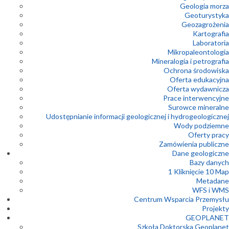
Geologia morza
Geoturystyka
Geozagrożenia
Kartografia
Laboratoria
Mikropaleontologia
Mineralogia i petrografia
Ochrona środowiska
Oferta edukacyjna
Oferta wydawnicza
Prace interwencyjne
Surowce mineralne
Udostępnianie informacji geologicznej i hydrogeologicznej
Wody podziemne
Oferty pracy
Zamówienia publiczne
Dane geologiczne
Bazy danych
1 Kliknięcie 10 Map
Metadane
WFS i WMS
Centrum Wsparcia Przemysłu
Projekty
GEOPLANET
Szkoła Doktorska Geoplanet