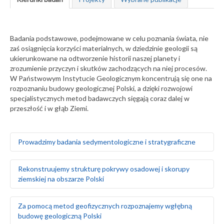
Badania podstawowe, podejmowane w celu poznania świata, nie
zaś osiągnięcia korzyści materialnych, w dziedzinie geologii są
ukierunkowane na odtworzenie historii naszej planety i
zrozumienie przyczyn i skutków zachodzących na niej procesów.
W Państwowym Instytucie Geologicznym koncentrują się one na
rozpoznaniu budowy geologicznej Polski, a dzięki rozwojowi
specjalistycznych metod badawczych sięgają coraz dalej w
przeszłość i w głąb Ziemi.
Prowadzimy badania sedymentologiczne i stratygraficzne
Badamy środowiska sedymentacyjne skał
Rekonstruujemy strukturę pokrywy osadowej i skorupy
występujących na obszarze Polski i Europy, zarówno na
ziemskiej na obszarze Polski
powierzchni ziemi, jak i głęboko pod nią
Za pomocą badań makrofaunistycznych,
makroflorystycznych, mikro- i makroplaeontologicznych
Odtwarzamy sekwencję zdarzeń tektonicznych na
Za pomocą metod geofizycznych rozpoznajemy wgłębną
oraz palinologicznych określamy wiek skał
podstawie analizy strukturalnej w odsłonięciach
budowę geologiczną Polski
Tworzymy podziały litostratygraficzne stratygrafii
powierzchniowych i otworach wiertniczych