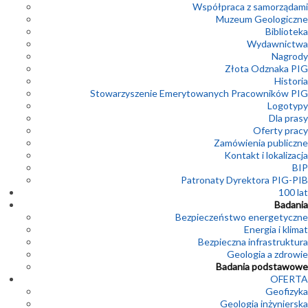
Współpraca z samorządami
Muzeum Geologiczne
Biblioteka
Wydawnictwa
Nagrody
Złota Odznaka PIG
Historia
Stowarzyszenie Emerytowanych Pracowników PIG
Logotypy
Dla prasy
Oferty pracy
Zamówienia publiczne
Kontakt i lokalizacja
BIP
Patronaty Dyrektora PIG-PIB
100 lat
Badania
Bezpieczeństwo energetyczne
Energia i klimat
Bezpieczna infrastruktura
Geologia a zdrowie
Badania podstawowe
OFERTA
Geofizyka
Geologia inżynierska