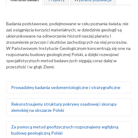
Badania podstawowe, podejmowane w celu poznania świata, nie
zaś osiągnięcia korzyści materialnych, w dziedzinie geologii są
ukierunkowane na odtworzenie historii naszej planety i
zrozumienie przyczyn i skutków zachodzących na niej procesów.
W Państwowym Instytucie Geologicznym koncentrują się one na
rozpoznaniu budowy geologicznej Polski, a dzięki rozwojowi
specjalistycznych metod badawczych sięgają coraz dalej w
przeszłość i w głąb Ziemi.
Prowadzimy badania sedymentologiczne i stratygraficzne
Badamy środowiska sedymentacyjne skał
Rekonstruujemy strukturę pokrywy osadowej i skorupy
występujących na obszarze Polski i Europy, zarówno na
ziemskiej na obszarze Polski
powierzchni ziemi, jak i głęboko pod nią
Za pomocą badań makrofaunistycznych,
makroflorystycznych, mikro- i makroplaeontologicznych
Odtwarzamy sekwencję zdarzeń tektonicznych na
Za pomocą metod geofizycznych rozpoznajemy wgłębną
oraz palinologicznych określamy wiek skał
podstawie analizy strukturalnej w odsłonięciach
budowę geologiczną Polski
Tworzymy podziały litostratygraficzne stratygrafii
powierzchniowych i otworach wiertniczych