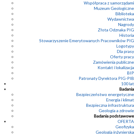
Współpraca z samorządami
Muzeum Geologiczne
Biblioteka
Wydawnictwa
Nagrody
Złota Odznaka PIG
Historia
Stowarzyszenie Emerytowanych Pracowników PIG
Logotypy
Dla prasy
Oferty pracy
Zamówienia publiczne
Kontakt i lokalizacja
BIP
Patronaty Dyrektora PIG-PIB
100 lat
Badania
Bezpieczeństwo energetyczne
Energia i klimat
Bezpieczna infrastruktura
Geologia a zdrowie
Badania podstawowe
OFERTA
Geofizyka
Geologia inżynierska