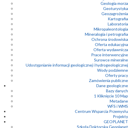
Geologia morza
Geoturystyka
Geozagrożenia
Kartografia
Laboratoria
Mikropaleontologia
Mineralogia i petrografia
Ochrona środowiska
Oferta edukacyjna
Oferta wydawnicza
Prace interwencyjne
Surowce mineralne
Udostępnianie informacji geologicznej i hydrogeologicznej
Wody podziemne
Oferty pracy
Zamówienia publiczne
Dane geologiczne
Bazy danych
1 Kliknięcie 10 Map
Metadane
WFS i WMS
Centrum Wsparcia Przemysłu
Projekty
GEOPLANET
Szkoła Doktorska Geoplanet