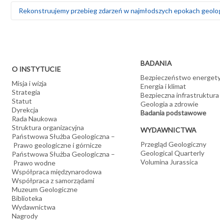
Interpretujemy wyniki pomiarów geofizyki otworowej
sedymentologicznych i geofizycznych, a także z zakresu geologi
Prowadzimy badania morfologiczne i systematyczne mikrofaun
W Laboratorium Paleomagnetycznym prowadzimy badania, za p
Rekonstruujemy przebieg zdarzeń w najmłodszych epokach geologi
Badamy próbki geologiczne (skały, rudy i minerały), środowis
biostratygraficznych i paleośrodowiskowych
pośrednio wiek jego pozyskania
(kamienie budowlane i drogowe, surowce przemysłu chemiczneg
Analizujemy ewolucję bezkręgowców (amonitowatych, mszywioł
Wykonujemy pomiary podatności magnetycznej i jej anizotropi
klimatycznych
Wyznaczamy zasięgi zlodowaceń i układ dawnej sieci rzecznej
towarzyszące powstawaniu skały
Badamy dewońskie ryby pancerne, tropy tetrapodów i dinoza
Wykonujemy badania elektrooporowe wspomagające badania hyd
Modelujemy zmiany w środowiskach sedymentacyjnych, zmiany
Wykonujemy analizy palinologiczne osadów paleogeńskich i n
Prowadzimy badania paleobotaniczne paleogeńskich i neogeń
Zobacz:
Zagadki konodontów
BADANIA
O INSTYTUCIE
Bezpieczeństwo energet
Misja i wizja
Energia i klimat
Strategia
Bezpieczna infrastruktura
Statut
Geologia a zdrowie
Dyrekcja
Badania podstawowe
Rada Naukowa
Struktura organizacyjna
WYDAWNICTWA
Państwowa Służba Geologiczna –
Przegląd Geologiczny
Prawo geologiczne i górnicze
Geological Quarterly
Państwowa Służba Geologiczna –
Volumina Jurassica
Prawo wodne
Współpraca międzynarodowa
Współpraca z samorządami
Muzeum Geologiczne
Biblioteka
Wydawnictwa
Nagrody