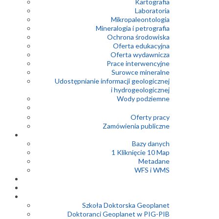
Kartografia
Laboratoria
Mikropaleontologia
Mineralogia i petrografia
Ochrona środowiska
Oferta edukacyjna
Oferta wydawnicza
Prace interwencyjne
Surowce mineralne
Udostępnianie informacji geologicznej
i hydrogeologicznej
Wody podziemne
Oferty pracy
Zamówienia publiczne
Bazy danych
1 Kliknięcie 10 Map
Metadane
WFS i WMS
Szkoła Doktorska Geoplanet
Doktoranci Geoplanet w PIG-PIB