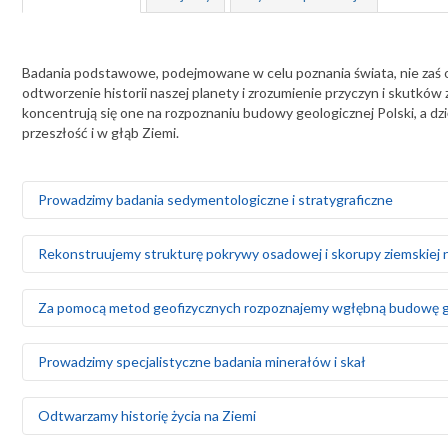
Badania podstawowe, podejmowane w celu poznania świata, nie zaś os
odtworzenie historii naszej planety i zrozumienie przyczyn i skut
koncentrują się one na rozpoznaniu budowy geologicznej Polski, a dz
przeszłość i w głąb Ziemi.
Prowadzimy badania sedymentologiczne i stratygraficzne
Badamy środowiska sedymentacyjne skał występujących na obsza
Rekonstruujemy strukturę pokrywy osadowej i skorupy ziemskiej n
Za pomocą badań makrofaunistycznych, makroflorystycznych, m
Tworzymy podziały litostratygraficzne stratygrafii sekwencyjn
W celu rozpoznania regionalnej wgłębnej budowy geologicznej 
Odtwarzamy sekwencję zdarzeń tektonicznych na podstawie an
Za pomocą metod geofizycznych rozpoznajemy wgłębną budowę ge
Odtwarzamy zmiany układu lądów i mórz w minionych epokach
wiertniczych
sieci rzecznych i paleobatymetrię mórz i oceanów oraz histori
Charakteryzujemy geometrię struktur tektonicznych, anizotrop
Wykonujemy interpretację danych sejsmicznych, która pozwala 
regionów
Prowadzimy specjalistyczne badania minerałów i skał
nieciągłości tektonicznych w głębi Ziemi
Mierzymy i analizujemy rozkład współczesnych naprężeń tekt
Przeprowadzamy kompleksową interpretację grawimetryczno-ma
Budowę, skład i genezę minerałów i skał rozpoznajemy za po
Odtwarzamy historię życia na Ziemi
Wykonujemy pomiary i analizę przewodności cieplnej skał
jakimi są: mikroskopia elektronowa wraz z mikroanalizą rentgen
Wyniki prowadzonych przez nas badań mineralogiczno-petrogr