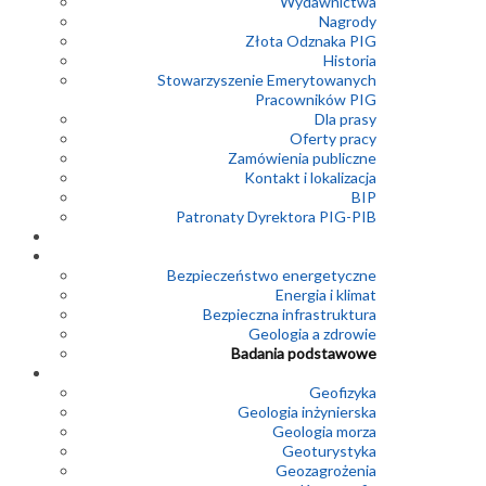
Wydawnictwa
Nagrody
Złota Odznaka PIG
Historia
Stowarzyszenie Emerytowanych
Pracowników PIG
Dla prasy
Oferty pracy
Zamówienia publiczne
Kontakt i lokalizacja
BIP
Patronaty Dyrektora PIG-PIB
Bezpieczeństwo energetyczne
Energia i klimat
Bezpieczna infrastruktura
Geologia a zdrowie
Badania podstawowe
Geofizyka
Geologia inżynierska
Geologia morza
Geoturystyka
Geozagrożenia