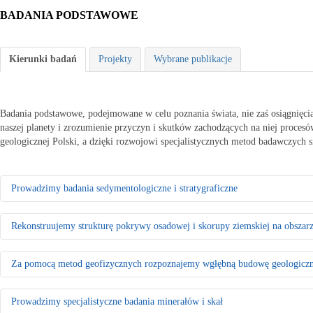
BADANIA PODSTAWOWE
Kierunki badań
Projekty
Wybrane publikacje
Badania podstawowe, podejmowane w celu poznania świata, nie zaś osiągnięcia 
naszej planety i zrozumienie przyczyn i skutków zachodzących na niej proce
geologicznej Polski, a dzięki rozwojowi specjalistycznych metod badawczych si
Prowadzimy badania sedymentologiczne i stratygraficzne
Badamy środowiska sedymentacyjne skał występujących na obszarze Pols
Rekonstruujemy strukturę pokrywy osadowej i skorupy ziemskiej na obszarz
Za pomocą badań makrofaunistycznych, makroflorystycznych, mikro- i
Tworzymy podziały litostratygraficzne stratygrafii sekwencyjnej
W celu rozpoznania regionalnej wgłębnej budowy geologicznej Polski i
Odtwarzamy sekwencję zdarzeń tektonicznych na podstawie analizy stru
Za pomocą metod geofizycznych rozpoznajemy wgłębną budowę geologiczn
Odtwarzamy zmiany układu lądów i mórz w minionych epokach geologic
Charakteryzujemy geometrię struktur tektonicznych, anizotropię szczel
paleobatymetrię mórz i oceanów oraz historię warunków życia na Ziem
Mierzymy i analizujemy rozkład współczesnych naprężeń tektonicznych
Wykonujemy interpretację danych sejsmicznych, która pozwala opisać ge
Prowadzimy specjalistyczne badania minerałów i skał
tektonicznych w głębi Ziemi