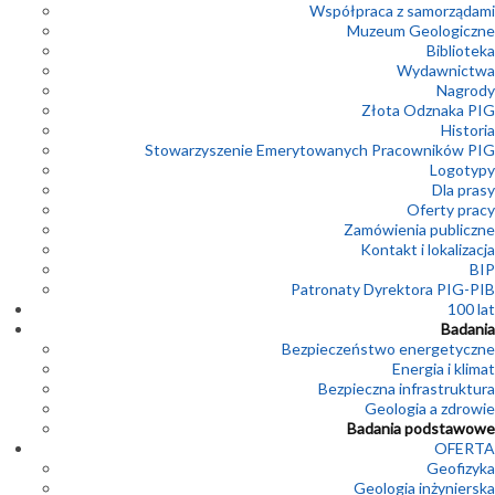
Współpraca z samorządami
Muzeum Geologiczne
Biblioteka
Wydawnictwa
Nagrody
Złota Odznaka PIG
Historia
Stowarzyszenie Emerytowanych Pracowników PIG
Logotypy
Dla prasy
Oferty pracy
Zamówienia publiczne
Kontakt i lokalizacja
BIP
Patronaty Dyrektora PIG-PIB
100 lat
Badania
Bezpieczeństwo energetyczne
Energia i klimat
Bezpieczna infrastruktura
Geologia a zdrowie
Badania podstawowe
OFERTA
Geofizyka
Geologia inżynierska