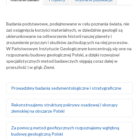
Badania podstawowe, podejmowane w celu poznania świata, nie
zaś osiągnięcia korzyści materialnych, w dziedzinie geologii są
ukierunkowane na odtworzenie historii naszej planety i
zrozumienie przyczyn i skutków zachodzących na niej procesów.
W Państwowym Instytucie Geologicznym koncentrują się one na
rozpoznaniu budowy geologicznej Polski, a dzięki rozwojowi
specjalistycznych metod badawczych sięgają coraz dalej w
przeszłość i w głąb Ziemi.
Prowadzimy badania sedymentologiczne i stratygraficzne
Badamy środowiska sedymentacyjne skał
Rekonstruujemy strukturę pokrywy osadowej i skorupy
występujących na obszarze Polski i Europy, zarówno na
ziemskiej na obszarze Polski
powierzchni ziemi, jak i głęboko pod nią
Za pomocą badań makrofaunistycznych,
makroflorystycznych, mikro- i makroplaeontologicznych
Odtwarzamy sekwencję zdarzeń tektonicznych na
Za pomocą metod geofizycznych rozpoznajemy wgłębną
oraz palinologicznych określamy wiek skał
podstawie analizy strukturalnej w odsłonięciach
budowę geologiczną Polski
Tworzymy podziały litostratygraficzne stratygrafii
powierzchniowych i otworach wiertniczych