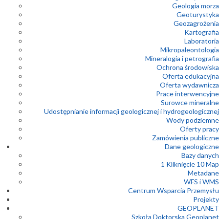
Geologia morza
Geoturystyka
Geozagrożenia
Kartografia
Laboratoria
Mikropaleontologia
Mineralogia i petrografia
Ochrona środowiska
Oferta edukacyjna
Oferta wydawnicza
Prace interwencyjne
Surowce mineralne
Udostępnianie informacji geologicznej i hydrogeologicznej
Wody podziemne
Oferty pracy
Zamówienia publiczne
Dane geologiczne
Bazy danych
1 Kliknięcie 10 Map
Metadane
WFS i WMS
Centrum Wsparcia Przemysłu
Projekty
GEOPLANET
Szkoła Doktorska Geoplanet