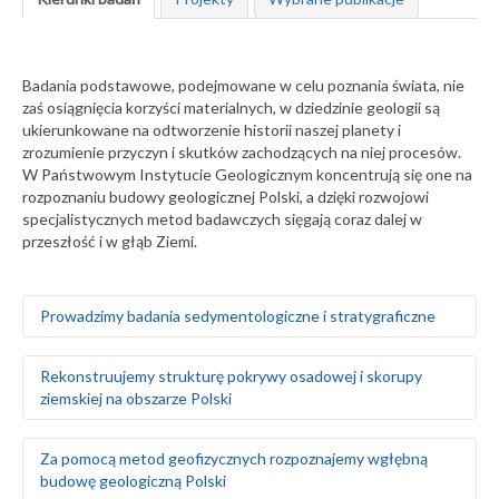
Badania podstawowe, podejmowane w celu poznania świata, nie
zaś osiągnięcia korzyści materialnych, w dziedzinie geologii są
ukierunkowane na odtworzenie historii naszej planety i
zrozumienie przyczyn i skutków zachodzących na niej procesów.
W Państwowym Instytucie Geologicznym koncentrują się one na
rozpoznaniu budowy geologicznej Polski, a dzięki rozwojowi
specjalistycznych metod badawczych sięgają coraz dalej w
przeszłość i w głąb Ziemi.
Prowadzimy badania sedymentologiczne i stratygraficzne
Badamy środowiska sedymentacyjne skał
Rekonstruujemy strukturę pokrywy osadowej i skorupy
występujących na obszarze Polski i Europy, zarówno na
ziemskiej na obszarze Polski
powierzchni ziemi, jak i głęboko pod nią
Za pomocą badań makrofaunistycznych,
makroflorystycznych, mikro- i makroplaeontologicznych
Odtwarzamy sekwencję zdarzeń tektonicznych na
Za pomocą metod geofizycznych rozpoznajemy wgłębną
oraz palinologicznych określamy wiek skał
podstawie analizy strukturalnej w odsłonięciach
budowę geologiczną Polski
Tworzymy podziały litostratygraficzne stratygrafii
powierzchniowych i otworach wiertniczych