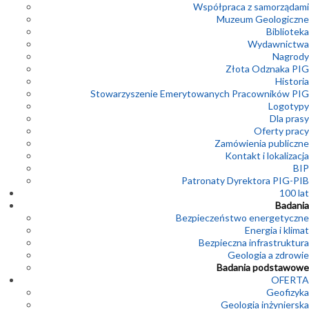
Współpraca z samorządami
Muzeum Geologiczne
Biblioteka
Wydawnictwa
Nagrody
Złota Odznaka PIG
Historia
Stowarzyszenie Emerytowanych Pracowników PIG
Logotypy
Dla prasy
Oferty pracy
Zamówienia publiczne
Kontakt i lokalizacja
BIP
Patronaty Dyrektora PIG-PIB
100 lat
Badania
Bezpieczeństwo energetyczne
Energia i klimat
Bezpieczna infrastruktura
Geologia a zdrowie
Badania podstawowe
OFERTA
Geofizyka
Geologia inżynierska