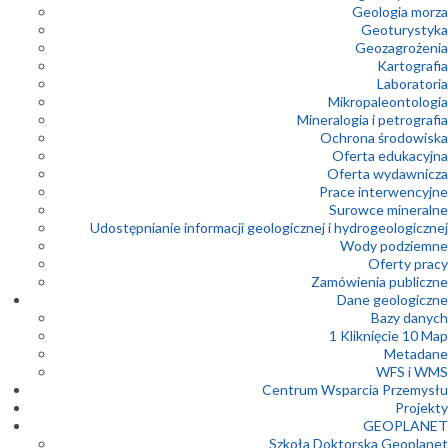
Geologia morza
Geoturystyka
Geozagrożenia
Kartografia
Laboratoria
Mikropaleontologia
Mineralogia i petrografia
Ochrona środowiska
Oferta edukacyjna
Oferta wydawnicza
Prace interwencyjne
Surowce mineralne
Udostępnianie informacji geologicznej i hydrogeologicznej
Wody podziemne
Oferty pracy
Zamówienia publiczne
Dane geologiczne
Bazy danych
1 Kliknięcie 10 Map
Metadane
WFS i WMS
Centrum Wsparcia Przemysłu
Projekty
GEOPLANET
Szkoła Doktorska Geoplanet