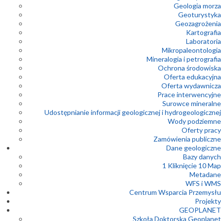
Geologia morza
Geoturystyka
Geozagrożenia
Kartografia
Laboratoria
Mikropaleontologia
Mineralogia i petrografia
Ochrona środowiska
Oferta edukacyjna
Oferta wydawnicza
Prace interwencyjne
Surowce mineralne
Udostępnianie informacji geologicznej i hydrogeologicznej
Wody podziemne
Oferty pracy
Zamówienia publiczne
Dane geologiczne
Bazy danych
1 Kliknięcie 10 Map
Metadane
WFS i WMS
Centrum Wsparcia Przemysłu
Projekty
GEOPLANET
Szkoła Doktorska Geoplanet