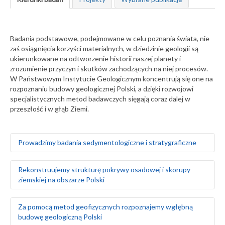
Badania podstawowe, podejmowane w celu poznania świata, nie
zaś osiągnięcia korzyści materialnych, w dziedzinie geologii są
ukierunkowane na odtworzenie historii naszej planety i
zrozumienie przyczyn i skutków zachodzących na niej procesów.
W Państwowym Instytucie Geologicznym koncentrują się one na
rozpoznaniu budowy geologicznej Polski, a dzięki rozwojowi
specjalistycznych metod badawczych sięgają coraz dalej w
przeszłość i w głąb Ziemi.
Prowadzimy badania sedymentologiczne i stratygraficzne
Badamy środowiska sedymentacyjne skał
Rekonstruujemy strukturę pokrywy osadowej i skorupy
występujących na obszarze Polski i Europy, zarówno na
ziemskiej na obszarze Polski
powierzchni ziemi, jak i głęboko pod nią
Za pomocą badań makrofaunistycznych,
makroflorystycznych, mikro- i makroplaeontologicznych
Odtwarzamy sekwencję zdarzeń tektonicznych na
Za pomocą metod geofizycznych rozpoznajemy wgłębną
oraz palinologicznych określamy wiek skał
podstawie analizy strukturalnej w odsłonięciach
budowę geologiczną Polski
Tworzymy podziały litostratygraficzne stratygrafii
powierzchniowych i otworach wiertniczych