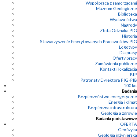
Współpraca z samorządami
Muzeum Geologiczne
Biblioteka
Wydawnictwa
Nagrody
Złota Odznaka PIG
Historia
Stowarzyszenie Emerytowanych Pracowników PIG
Logotypy
Dla prasy
Oferty pracy
Zamówienia publiczne
Kontakt i lokalizacja
BIP
Patronaty Dyrektora PIG-PIB
100 lat
Badania
Bezpieczeństwo energetyczne
Energia i klimat
Bezpieczna infrastruktura
Geologia a zdrowie
Badania podstawowe
OFERTA
Geofizyka
Geologia inżynierska