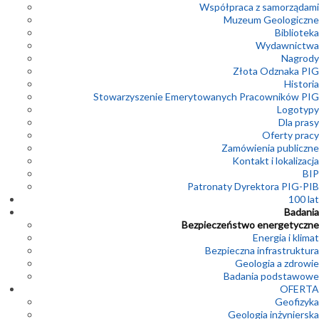
Współpraca z samorządami
Muzeum Geologiczne
Biblioteka
Wydawnictwa
Nagrody
Złota Odznaka PIG
Historia
Stowarzyszenie Emerytowanych Pracowników PIG
Logotypy
Dla prasy
Oferty pracy
Zamówienia publiczne
Kontakt i lokalizacja
BIP
Patronaty Dyrektora PIG-PIB
100 lat
Badania
Bezpieczeństwo energetyczne
Energia i klimat
Bezpieczna infrastruktura
Geologia a zdrowie
Badania podstawowe
OFERTA
Geofizyka
Geologia inżynierska