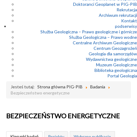
Doktoranci Geoplanet w PIG-PIB
Rekrutacja
Archiwum rekrutacji
Kontakt
podserwisy
Służba Geologiczna – Prawo geologiczne i górnicze
Służba Geologiczna – Prawo wodne
Centralne Archiwum Geologiczne
Centrum Geozagrożeń
Geologia dla samorządów
Wydawnictwa geologiczne
Muzeum Geologiczne
Biblioteka geologiczna
Portal Geologia
Jesteś tutaj:
Strona główna PIG-PIB
Badania
Bezpieczeństwo energetyczne
BEZPIECZEŃSTWO ENERGETYCZNE
Kierunki badań
Projekty
Wybrane publikacje