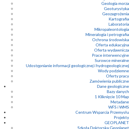
Geologia morza
Geoturystyka
Geozagrożenia
Kartografia
Laboratoria
Mikropaleontologia
Mineralogia i petrografia
Ochrona środowiska
Oferta edukacyjna
Oferta wydawnicza
Prace interwencyjne
Surowce mineralne
Udostępnianie informacji geologicznej i hydrogeologicznej
Wody podziemne
Oferty pracy
Zamówienia publiczne
Dane geologiczne
Bazy danych
1 Kliknięcie 10 Map
Metadane
WFS i WMS
Centrum Wsparcia Przemysłu
Projekty
GEOPLANET
Szkoła Doktorska Geoplanet