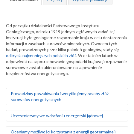
Od początku działalności Państwowego Instytutu
Geologicznego, od roku 1919 jednym z głównych zadań tej
instytucji było geologiczne rozpoznanie kraju w celu dostarczenia
informacji o zasobach surowców mineralnych. Owocem tych
badań, prowadzonych przez kilka pokoleń geologów, stały się
odkrycia najcenniejszych polskich złóż
. W ostatnich latach w
odpowiedzi na zapotrzebowanie gospodarki krajowej rozpoznanie
surowcowe zostało ukierunkowane na zapewnienie
bezpieczeństwa energetycznego.
Prowadzimy poszukiwania i weryfikujemy zasoby złóż
surowców energetycznych
Rozpoznajemy, dokumentujemy i weryfikujemy zasoby
Uczestniczymy we wdrażaniu energetyki jądrowej
węgla brunatnego i kamiennego
Opracowujemy nowe kryteria kwalifikacji zasobów węgla
kamiennego Górnośląskiego Zagłębia Węglowego w
Badamy geologiczne i środowiskowe uwarunkowania
Oceniamy możliwości korzystania z energii geotermalnej i
odniesieniu do standardów rynku międzynarodowego i
lokalizacji elektrowni jądrowych, uwzględniając: