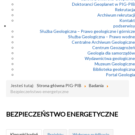
Doktoranci Geoplanet w PIG-PIB
Rekrutacja
Archiwum rekrutacji
Kontakt
podserwisy
Służba Geologiczna – Prawo geologiczne i górnicze
Służba Geologiczna – Prawo wodne
Centralne Archiwum Geologiczne
Centrum Geozagrożeń
Geologia dla samorządów
Wydawnictwa geologiczne
Muzeum Geologiczne
Biblioteka geologiczna
Portal Geologia
Jesteś tutaj:
Strona główna PIG-PIB
Badania
Bezpieczeństwo energetyczne
BEZPIECZEŃSTWO ENERGETYCZNE
Kierunki badań
Projekty
Wybrane publikacje