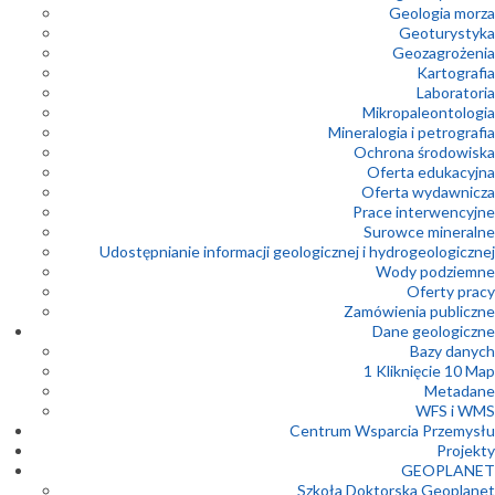
Geologia morza
Geoturystyka
Geozagrożenia
Kartografia
Laboratoria
Mikropaleontologia
Mineralogia i petrografia
Ochrona środowiska
Oferta edukacyjna
Oferta wydawnicza
Prace interwencyjne
Surowce mineralne
Udostępnianie informacji geologicznej i hydrogeologicznej
Wody podziemne
Oferty pracy
Zamówienia publiczne
Dane geologiczne
Bazy danych
1 Kliknięcie 10 Map
Metadane
WFS i WMS
Centrum Wsparcia Przemysłu
Projekty
GEOPLANET
Szkoła Doktorska Geoplanet