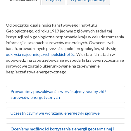
Od początku działalności Państwowego Instytutu
Geologicznego, od roku 1919 jednym z głównych zadań tej
instytucji było geologiczne rozpoznanie kraju w celu dostarczenia
informacji o zasobach surowców mineralnych. Owocem tych
badań, prowadzonych przez kilka pokoleń geologów, stały się
odkrycia najcenniejszych polskich złóż
. W ostatnich latach w
odpowiedzi na zapotrzebowanie gospodarki krajowej rozpoznanie
surowcowe zostało ukierunkowane na zapewnienie
bezpieczeństwa energetycznego.
Prowadzimy poszukiwania i weryfikujemy zasoby złóż
surowców energetycznych
Rozpoznajemy, dokumentujemy i weryfikujemy zasoby
Uczestniczymy we wdrażaniu energetyki jądrowej
węgla brunatnego i kamiennego
Opracowujemy nowe kryteria kwalifikacji zasobów węgla
kamiennego Górnośląskiego Zagłębia Węglowego w
Badamy geologiczne i środowiskowe uwarunkowania
Oceniamy możliwości korzystania z energii geotermalnej i
odniesieniu do standardów rynku międzynarodowego i
lokalizacji elektrowni jądrowych, uwzględniając: