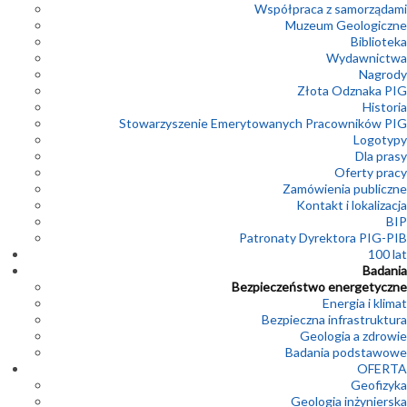
Współpraca z samorządami
Muzeum Geologiczne
Biblioteka
Wydawnictwa
Nagrody
Złota Odznaka PIG
Historia
Stowarzyszenie Emerytowanych Pracowników PIG
Logotypy
Dla prasy
Oferty pracy
Zamówienia publiczne
Kontakt i lokalizacja
BIP
Patronaty Dyrektora PIG-PIB
100 lat
Badania
Bezpieczeństwo energetyczne
Energia i klimat
Bezpieczna infrastruktura
Geologia a zdrowie
Badania podstawowe
OFERTA
Geofizyka
Geologia inżynierska