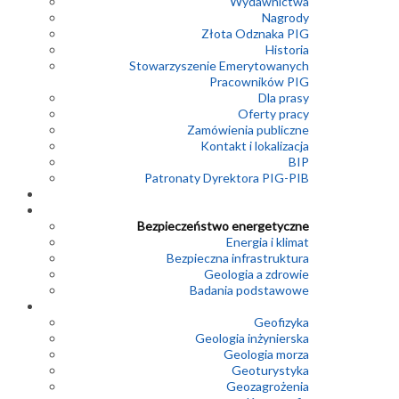
Wydawnictwa
Nagrody
Złota Odznaka PIG
Historia
Stowarzyszenie Emerytowanych
Pracowników PIG
Dla prasy
Oferty pracy
Zamówienia publiczne
Kontakt i lokalizacja
BIP
Patronaty Dyrektora PIG-PIB
Bezpieczeństwo energetyczne
Energia i klimat
Bezpieczna infrastruktura
Geologia a zdrowie
Badania podstawowe
Geofizyka
Geologia inżynierska
Geologia morza
Geoturystyka
Geozagrożenia