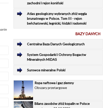
zachodni i rejon koniński
Atlas geologiczny wybranych złóż węgla
brunatnego w Polsce. Tom III - rejon
bełchatowski, legnicki, łódzki i radomski
nanie
BAZY DANYCH
Centralna Baza Danych Geologicznych
System Gospodarki i Ochrony Bogactw
Mineralnych MIDAS
dów
Surowce mineralne Polski
chy
Ropa naftowa i gaz ziemny
Obszary przetargowe
(w
ci
Bilans zasobów złóż kopalin w Polsce