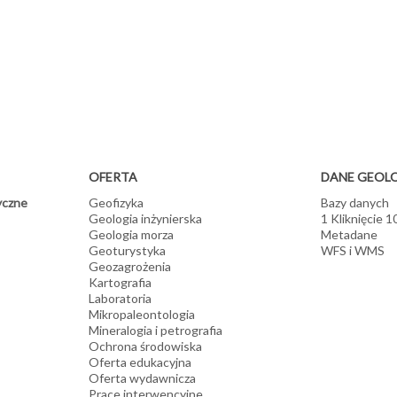
cznych, ich kubaturę i warunki eksploatacji
odowisko przyrodnicze i projektujemy rekultywację obszarów pogórnic
ez określanie obszarów perspektywicznych występowania kopalin i
h do prowadzenia racjonalnej gospodarki przestrzennej
OFERTA
DANE GEOL
yczne
Geofizyka
Bazy danych
Geologia inżynierska
1 Kliknięcie 
Geologia morza
Metadane
Geoturystyka
WFS i WMS
Geozagrożenia
Kartografia
Laboratoria
Mikropaleontologia
Mineralogia i petrografia
Ochrona środowiska
Oferta edukacyjna
Oferta wydawnicza
Prace interwencyjne