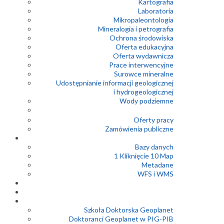
Kartografia
Laboratoria
Mikropaleontologia
Mineralogia i petrografia
Ochrona środowiska
Oferta edukacyjna
Oferta wydawnicza
Prace interwencyjne
Surowce mineralne
Udostępnianie informacji geologicznej
i hydrogeologicznej
Wody podziemne
Oferty pracy
Zamówienia publiczne
Bazy danych
1 Kliknięcie 10 Map
Metadane
WFS i WMS
Szkoła Doktorska Geoplanet
Doktoranci Geoplanet w PIG-PIB