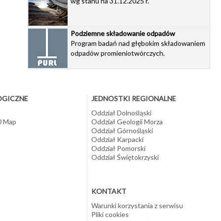
wg stanu na 31.12.2025 r.
zych
Podziemne składowanie odpadów
Program badań nad głębokim składowaniem
odpadów promieniotwórczych.
OGICZNE
JEDNOSTKI REGIONALNE
Oddział Dolnośląski
10 Map
Oddział Geologii Morza
Oddział Górnośląski
Oddział Karpacki
Oddział Pomorski
Oddział Świętokrzyski
KONTAKT
Warunki korzystania z serwisu
Pliki cookies