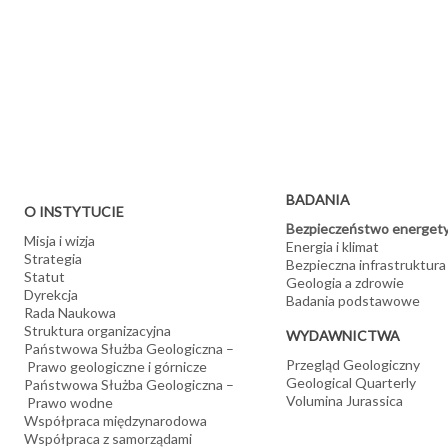
Projektujemy rozmieszczenie magazynów w strukturach geologi
Opracowujemy wytyczne monitoringu magazynów
Oceniamy wpływ eksploatacji surowców energetycznych na śr
Działamy na rzecz ochrony złóż kopalin energetycznych poprz
dostarczanie administracji państwowej opracowań i wytycznyc
Wykonujemy analizy opłacalności eksploatacji złóż
BADANIA
O INSTYTUCIE
Bezpieczeństwo energet
Misja i wizja
Energia i klimat
Strategia
Bezpieczna infrastruktura
Statut
Geologia a zdrowie
Dyrekcja
Badania podstawowe
Rada Naukowa
Struktura organizacyjna
WYDAWNICTWA
Państwowa Służba Geologiczna –
Przegląd Geologiczny
Prawo geologiczne i górnicze
Geological Quarterly
Państwowa Służba Geologiczna –
Volumina Jurassica
Prawo wodne
Współpraca międzynarodowa
Współpraca z samorządami