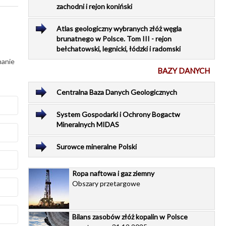
zachodni i rejon koniński
Atlas geologiczny wybranych złóż węgla
brunatnego w Polsce. Tom III - rejon
bełchatowski, legnicki, łódzki i radomski
nanie
BAZY DANYCH
Centralna Baza Danych Geologicznych
System Gospodarki i Ochrony Bogactw
Mineralnych MIDAS
dów
Surowce mineralne Polski
chy
Ropa naftowa i gaz ziemny
Obszary przetargowe
(w
ci
Bilans zasobów złóż kopalin w Polsce