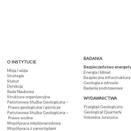
Projektujemy rozmieszczenie magazynów w strukturach geologi
Opracowujemy wytyczne monitoringu magazynów
Oceniamy wpływ eksploatacji surowców energetycznych na śr
Działamy na rzecz ochrony złóż kopalin energetycznych poprz
dostarczanie administracji państwowej opracowań i wytycznyc
Wykonujemy analizy opłacalności eksploatacji złóż
BADANIA
O INSTYTUCIE
Bezpieczeństwo energet
Misja i wizja
Energia i klimat
Strategia
Bezpieczna infrastruktura
Statut
Geologia a zdrowie
Dyrekcja
Badania podstawowe
Rada Naukowa
Struktura organizacyjna
WYDAWNICTWA
Państwowa Służba Geologiczna –
Przegląd Geologiczny
Prawo geologiczne i górnicze
Geological Quarterly
Państwowa Służba Geologiczna –
Volumina Jurassica
Prawo wodne
Współpraca międzynarodowa
Współpraca z samorządami