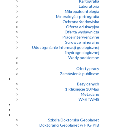
Kartografia
Laboratoria
Mikropaleontologia
Mineralogia i petrografia
Ochrona środowiska
Oferta edukacyjna
Oferta wydawnicza
Prace interwencyjne
Surowce mineralne
Udostępnianie informacji geologicznej
i hydrogeologicznej
Wody podziemne
Oferty pracy
Zamówienia publiczne
Bazy danych
1 Kliknięcie 10 Map
Metadane
WFS i WMS
Szkoła Doktorska Geoplanet
Doktoranci Geoplanet w PIG-PIB