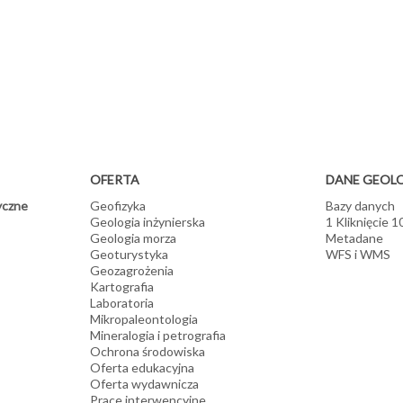
cznych, ich kubaturę i warunki eksploatacji
odowisko przyrodnicze i projektujemy rekultywację obszarów pogórnic
ez określanie obszarów perspektywicznych występowania kopalin i
h do prowadzenia racjonalnej gospodarki przestrzennej
OFERTA
DANE GEOL
yczne
Geofizyka
Bazy danych
Geologia inżynierska
1 Kliknięcie 
Geologia morza
Metadane
Geoturystyka
WFS i WMS
Geozagrożenia
Kartografia
Laboratoria
Mikropaleontologia
Mineralogia i petrografia
Ochrona środowiska
Oferta edukacyjna
Oferta wydawnicza
Prace interwencyjne