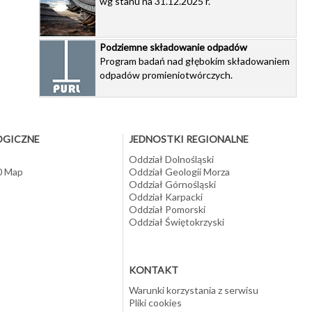
wg stanu na 31.12.2025 r.
zych
Podziemne składowanie odpadów
Program badań nad głębokim składowaniem
odpadów promieniotwórczych.
OGICZNE
JEDNOSTKI REGIONALNE
Oddział Dolnośląski
10 Map
Oddział Geologii Morza
Oddział Górnośląski
Oddział Karpacki
Oddział Pomorski
Oddział Świętokrzyski
KONTAKT
Warunki korzystania z serwisu
Pliki cookies