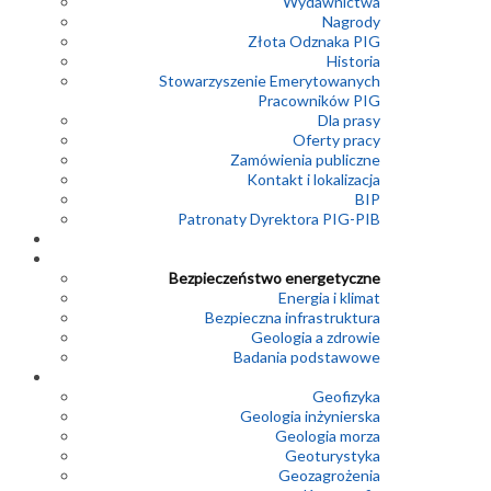
Wydawnictwa
Nagrody
Złota Odznaka PIG
Historia
Stowarzyszenie Emerytowanych
Pracowników PIG
Dla prasy
Oferty pracy
Zamówienia publiczne
Kontakt i lokalizacja
BIP
Patronaty Dyrektora PIG-PIB
Bezpieczeństwo energetyczne
Energia i klimat
Bezpieczna infrastruktura
Geologia a zdrowie
Badania podstawowe
Geofizyka
Geologia inżynierska
Geologia morza
Geoturystyka
Geozagrożenia