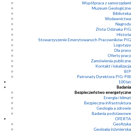
Współpraca z samorządami
Muzeum Geologiczne
Biblioteka
Wydawnictwa
Nagrody
Złota Odznaka PIG
Historia
Stowarzyszenie Emerytowanych Pracowników PIG
Logotypy
Dla prasy
Oferty pracy
Zamówienia publiczne
Kontakt i lokalizacja
BIP
Patronaty Dyrektora PIG-PIB
100 lat
Badania
Bezpieczeństwo energetyczne
Energia i klimat
Bezpieczna infrastruktura
Geologia a zdrowie
Badania podstawowe
OFERTA
Geofizyka
Geologia inżynierska