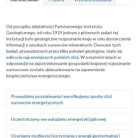
Od początku działalności Państwowego Instytutu
Geologicznego, od roku 1919 jednym z głównych zadań tej
instytucji było geologiczne rozpoznanie kraju w celu dostarczenia
informacji o zasobach surowców mineralnych. Owocem tych
badań, prowadzonych przez kilka pokoleń geologów, stały się
odkrycia najcenniejszych polskich złóż
. W ostatnich latach w
odpowiedzi na zapotrzebowanie gospodarki krajowej rozpoznanie
surowcowe zostało ukierunkowane na zapewnienie
bezpieczeństwa energetycznego.
Prowadzimy poszukiwania i weryfikujemy zasoby złóż
surowców energetycznych
Rozpoznajemy, dokumentujemy i weryfikujemy zasoby
Uczestniczymy we wdrażaniu energetyki jądrowej
węgla brunatnego i kamiennego
Opracowujemy nowe kryteria kwalifikacji zasobów węgla
kamiennego Górnośląskiego Zagłębia Węglowego w
Badamy geologiczne i środowiskowe uwarunkowania
Oceniamy możliwości korzystania z energii geotermalnej i
odniesieniu do standardów rynku międzynarodowego i
lokalizacji elektrowni jądrowych, uwzględniając: