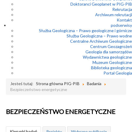
Doktoranci Geoplanet w PIG-PIB
Rekrutacja
Archiwum rekrutacji
Kontakt
podserwisy
Służba Geologiczna – Prawo geologiczne i górnicze
Służba Geologiczna – Prawo wodne
Centralne Archiwum Geologiczne
Centrum Geozagrożeń
Geologia dla samorządów
Wydawnictwa geologiczne
Muzeum Geologiczne
Biblioteka geologiczna
Portal Geologia
Jesteś tutaj:
Strona główna PIG-PIB
Badania
Bezpieczeństwo energetyczne
BEZPIECZEŃSTWO ENERGETYCZNE
Kierunki badań
Projekty
Wybrane publikacje