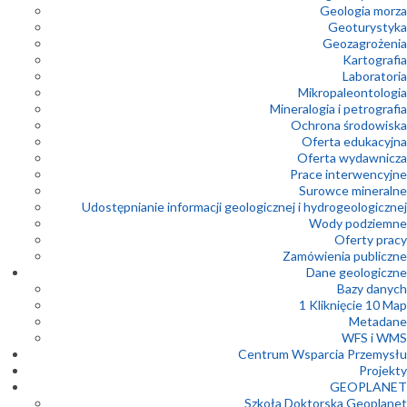
Geologia morza
Geoturystyka
Geozagrożenia
Kartografia
Laboratoria
Mikropaleontologia
Mineralogia i petrografia
Ochrona środowiska
Oferta edukacyjna
Oferta wydawnicza
Prace interwencyjne
Surowce mineralne
Udostępnianie informacji geologicznej i hydrogeologicznej
Wody podziemne
Oferty pracy
Zamówienia publiczne
Dane geologiczne
Bazy danych
1 Kliknięcie 10 Map
Metadane
WFS i WMS
Centrum Wsparcia Przemysłu
Projekty
GEOPLANET
Szkoła Doktorska Geoplanet