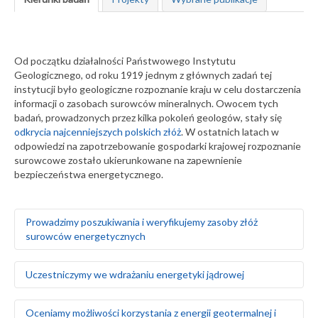
Od początku działalności Państwowego Instytutu
Geologicznego, od roku 1919 jednym z głównych zadań tej
instytucji było geologiczne rozpoznanie kraju w celu dostarczenia
informacji o zasobach surowców mineralnych. Owocem tych
badań, prowadzonych przez kilka pokoleń geologów, stały się
odkrycia najcenniejszych polskich złóż
. W ostatnich latach w
odpowiedzi na zapotrzebowanie gospodarki krajowej rozpoznanie
surowcowe zostało ukierunkowane na zapewnienie
bezpieczeństwa energetycznego.
Prowadzimy poszukiwania i weryfikujemy zasoby złóż
surowców energetycznych
Rozpoznajemy, dokumentujemy i weryfikujemy zasoby
Uczestniczymy we wdrażaniu energetyki jądrowej
węgla brunatnego i kamiennego
Opracowujemy nowe kryteria kwalifikacji zasobów węgla
kamiennego Górnośląskiego Zagłębia Węglowego w
Badamy geologiczne i środowiskowe uwarunkowania
Oceniamy możliwości korzystania z energii geotermalnej i
odniesieniu do standardów rynku międzynarodowego i
lokalizacji elektrowni jądrowych, uwzględniając: