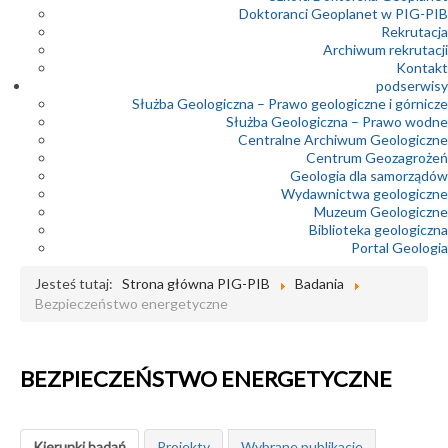
Doktoranci Geoplanet w PIG-PIB
Rekrutacja
Archiwum rekrutacji
Kontakt
podserwisy
Służba Geologiczna – Prawo geologiczne i górnicze
Służba Geologiczna – Prawo wodne
Centralne Archiwum Geologiczne
Centrum Geozagrożeń
Geologia dla samorządów
Wydawnictwa geologiczne
Muzeum Geologiczne
Biblioteka geologiczna
Portal Geologia
Jesteś tutaj:
Strona główna PIG-PIB
Badania
Bezpieczeństwo energetyczne
BEZPIECZEŃSTWO ENERGETYCZNE
Kierunki badań
Projekty
Wybrane publikacje