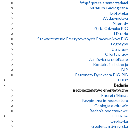
Współpraca z samorządami
Muzeum Geologiczne
Biblioteka
Wydawnictwa
Nagrody
Złota Odznaka PIG
Historia
Stowarzyszenie Emerytowanych Pracowników PIG
Logotypy
Dla prasy
Oferty pracy
Zamówienia publiczne
Kontakt i lokalizacja
BIP
Patronaty Dyrektora PIG-PIB
100 lat
Badania
Bezpieczeństwo energetyczne
Energia i klimat
Bezpieczna infrastruktura
Geologia a zdrowie
Badania podstawowe
OFERTA
Geofizyka
Geologia inżynierska