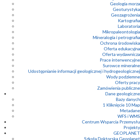
Geologia morza
Geoturystyka
Geozagrożenia
Kartografia
Laboratoria
Mikropaleontologia
Mineralogia i petrografia
Ochrona środowiska
Oferta edukacyjna
Oferta wydawnicza
Prace interwencyjne
Surowce mineralne
Udostępnianie informacji geologicznej i hydrogeologicznej
Wody podziemne
Oferty pracy
Zamówienia publiczne
Dane geologiczne
Bazy danych
1 Kliknięcie 10 Map
Metadane
WFS i WMS
Centrum Wsparcia Przemysłu
Projekty
GEOPLANET
Szkoła Doktorska Geoplanet