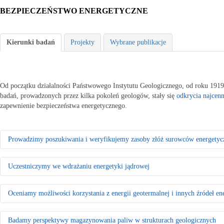
BEZPIECZEŃSTWO ENERGETYCZNE
Kierunki badań
Projekty
Wybrane publikacje
Od początku działalności Państwowego Instytutu Geologicznego, od roku 1919
badań, prowadzonych przez kilka pokoleń geologów, stały się
odkrycia najcenn
zapewnienie bezpieczeństwa energetycznego.
Prowadzimy poszukiwania i weryfikujemy zasoby złóż surowców energetyc
Rozpoznajemy, dokumentujemy i weryfikujemy zasoby węgla brunatne
Uczestniczymy we wdrażaniu energetyki jądrowej
Opracowujemy nowe kryteria kwalifikacji zasobów węgla kamiennego 
Oceniamy geologiczne warunki występowania złóż węgla kamiennego i 
upłynniania
Badamy geologiczne i środowiskowe uwarunkowania lokalizacji elektro
Oceniamy możliwości korzystania z energii geotermalnej i innych źródeł en
Rozwijamy metodykę poszukiwania złóż ropy naftowej i gazu ziemneg
do chłodzenia reaktorów i uwarunkowania środowiskowe – w tym tempo 
Wytyczamy obszary potencjalnie zawierające niekonwencjonalne złoża
Wyznaczamy tereny nadające się do lokalizacji składowisk odpadów ra
Prowadzimy ewidencję krajowych złóż surowców energetycznych i anal
Oceniamy możliwości pozyskiwania uranu ze złóż krajowych i importo
Badamy potencjał geotermalny naszego kraju i tworzymy mapy oraz mo
Badamy perspektywy magazynowania paliw w strukturach geologicznych
Wyznaczamy lokalizację ujęć wód termalnych i opracowujemy wytyczne o