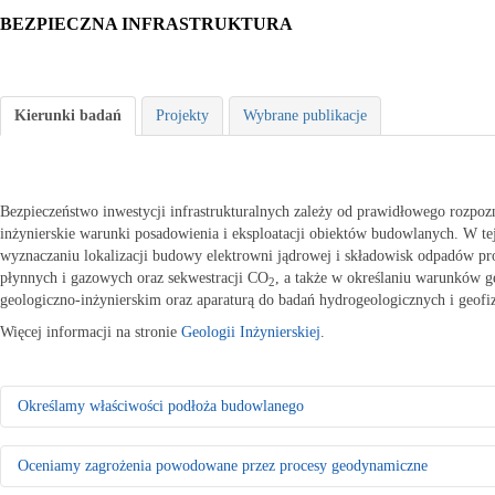
BEZPIECZNA INFRASTRUKTURA
Kierunki badań
Projekty
Wybrane publikacje
Bezpieczeństwo inwestycji infrastrukturalnych zależy od prawidłowego rozpo
inżynierskie warunki posadowienia i eksploatacji obiektów budowlanych. W te
wyznaczaniu lokalizacji budowy elektrowni jądrowej i składowisk odpadów
płynnych i gazowych oraz sekwestracji CO
, a także w określaniu warunków 
2
geologiczno-inżynierskim oraz aparaturą do badań hydrogeologicznych i geofi
Więcej informacji na stronie
Geologii Inżynierskiej
.
Określamy właściwości podłoża budowlanego
Rozpoznajemy warunki geologiczno-inżynierskie do celów planowania 
Oceniamy zagrożenia powodowane przez procesy geodynamiczne
- Badamy właściwości fizyczno-mechaniczne gruntów