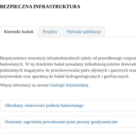
BEZPIECZNA INFRASTRUKTURA
Kierunki badań
Projekty
Wybrane publikacje
Bezpieczeństwo inwestycji infrastrukturalnych zależy od prawidłowego rozpoz
budowlanych. W tej dziedzinie badań posiadamy kilkudziesięcioletnie doświa
podziemnych magazynów do przechowywania paliw płynnych i gazowych oraz
inżynierskim oraz aparaturą do badań hydrogeologicznych i geofizycznych.
Więcej informacji na stronie
Geologii Inżynierskiej
.
Określamy właściwości podłoża budowlanego
Rozpoznajemy warunki geologiczno-inżynierskie do celów planowania 
Oceniamy zagrożenia powodowane przez procesy geodynamiczne
- Badamy właściwości fizyczno-mechaniczne gruntów
- Oceniamy warunki wodne terenu
Osuwiska