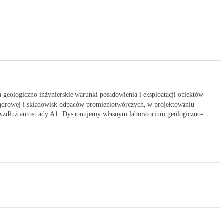
 geologiczno-inżynierskie warunki posadowienia i eksploatacji obiektów
 jądrowej i składowisk odpadów promieniotwórczych, w projektowaniu
 wzdłuż autostrady A1. Dysponujemy własnym laboratorium geologiczno-