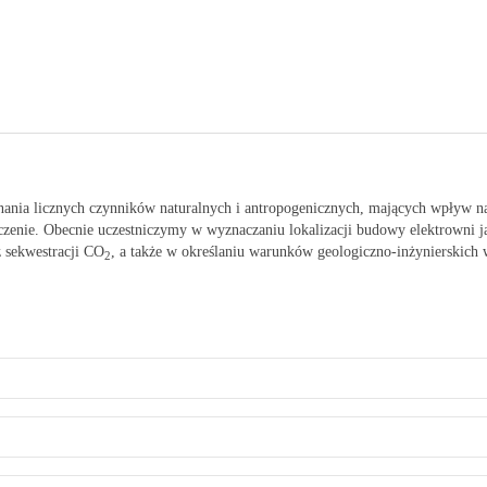
nania licznych czynników naturalnych i antropogenicznych, mających wpływ na
dczenie. Obecnie uczestniczymy w wyznaczaniu lokalizacji budowy elektrowni
 sekwestracji CO
, a także w określaniu warunków geologiczno-inżynierskich
2
przestrzennego i posadowienia obiektów budowlanych