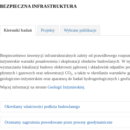
BEZPIECZNA INFRASTRUKTURA
Kierunki badań
Projekty
Wybrane publikacje
Bezpieczeństwo inwestycji infrastrukturalnych zależy od prawidłowego rozpo
inżynierskie warunki posadowienia i eksploatacji obiektów budowlanych. W te
wyznaczaniu lokalizacji budowy elektrowni jądrowej i składowisk odpadów
płynnych i gazowych oraz sekwestracji CO
, a także w określaniu warunków 
2
geologiczno-inżynierskim oraz aparaturą do badań hydrogeologicznych i geofi
Więcej informacji na stronie
Geologii Inżynierskiej
.
Określamy właściwości podłoża budowlanego
Rozpoznajemy warunki geologiczno-inżynierskie do celów planowania 
Oceniamy zagrożenia powodowane przez procesy geodynamiczne
- Badamy właściwości fizyczno-mechaniczne gruntów