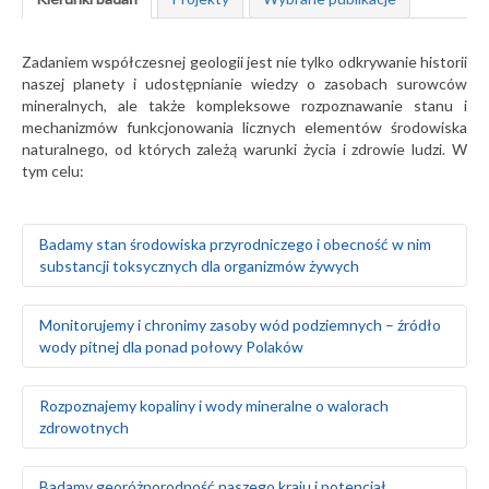
Zadaniem współczesnej geologii jest nie tylko odkrywanie historii
naszej planety i udostępnianie wiedzy o zasobach surowców
mineralnych, ale także kompleksowe rozpoznawanie stanu i
mechanizmów funkcjonowania licznych elementów środowiska
naturalnego, od których zależą warunki życia i zdrowie ludzi. W
tym celu:
Badamy stan środowiska przyrodniczego i obecność w nim
substancji toksycznych dla organizmów żywych
Badamy naturalne tło geochemiczne gleb oraz ich
Monitorujemy i chronimy zasoby wód podziemnych – źródło
skażenie w wyniku działalności człowieka
wody pitnej dla ponad połowy Polaków
Prowadzimy badania geochemiczne wód
powierzchniowych, gleb i gruntów oraz osadów
wodnych rzek i jezior
Rozpoznajemy warunki hydrogeologiczne i zasoby wód
Rozpoznajemy kopaliny i wody mineralne o walorach
Monitorujemy środowisko gruntowo-wodne w rejonie
podziemnych na obszarze całego kraju
zdrowotnych
obiektów stwarzających zagrożenie dla środowiska
Szacujemy stopień wykorzystania zasobów wód
naturalnego, takich jak: zakłady przemysłowe, magazyny
podziemnych – określamy rezerwy i wyznaczamy obszary
paliw, lotniska, bazy transportowe, jednostki wojskowe
deficytowe
Prowadzimy poszukiwania i bilans złóż surowców
Badamy georóżnorodność naszego kraju i potencjał