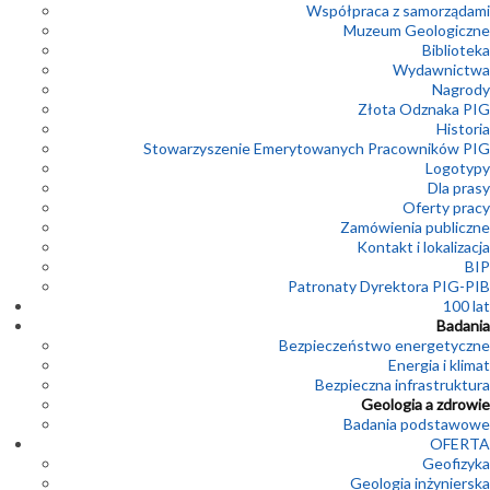
Współpraca z samorządami
Muzeum Geologiczne
Biblioteka
Wydawnictwa
Nagrody
Złota Odznaka PIG
Historia
Stowarzyszenie Emerytowanych Pracowników PIG
Logotypy
Dla prasy
Oferty pracy
Zamówienia publiczne
Kontakt i lokalizacja
BIP
Patronaty Dyrektora PIG-PIB
100 lat
Badania
Bezpieczeństwo energetyczne
Energia i klimat
Bezpieczna infrastruktura
Geologia a zdrowie
Badania podstawowe
OFERTA
Geofizyka
Geologia inżynierska