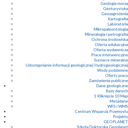
Geologia morza
Geoturystyka
Geozagrożenia
Kartografia
Laboratoria
Mikropaleontologia
Mineralogia i petrografia
Ochrona środowiska
Oferta edukacyjna
Oferta wydawnicza
Prace interwencyjne
Surowce mineralne
Udostępnianie informacji geologicznej i hydrogeologicznej
Wody podziemne
Oferty pracy
Zamówienia publiczne
Dane geologiczne
Bazy danych
1 Kliknięcie 10 Map
Metadane
WFS i WMS
Centrum Wsparcia Przemysłu
Projekty
GEOPLANET
Szkoła Doktorska Geoplanet