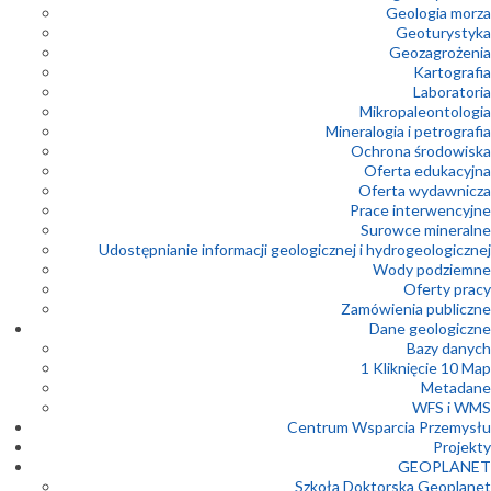
Geologia morza
Geoturystyka
Geozagrożenia
Kartografia
Laboratoria
Mikropaleontologia
Mineralogia i petrografia
Ochrona środowiska
Oferta edukacyjna
Oferta wydawnicza
Prace interwencyjne
Surowce mineralne
Udostępnianie informacji geologicznej i hydrogeologicznej
Wody podziemne
Oferty pracy
Zamówienia publiczne
Dane geologiczne
Bazy danych
1 Kliknięcie 10 Map
Metadane
WFS i WMS
Centrum Wsparcia Przemysłu
Projekty
GEOPLANET
Szkoła Doktorska Geoplanet