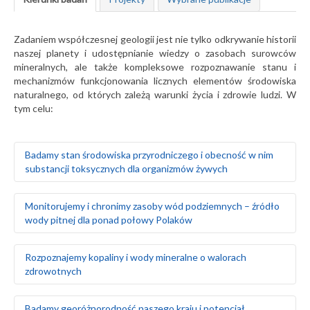
Zadaniem współczesnej geologii jest nie tylko odkrywanie historii
naszej planety i udostępnianie wiedzy o zasobach surowców
mineralnych, ale także kompleksowe rozpoznawanie stanu i
mechanizmów funkcjonowania licznych elementów środowiska
naturalnego, od których zależą warunki życia i zdrowie ludzi. W
tym celu:
Badamy stan środowiska przyrodniczego i obecność w nim
substancji toksycznych dla organizmów żywych
Badamy naturalne tło geochemiczne gleb oraz ich
Monitorujemy i chronimy zasoby wód podziemnych – źródło
skażenie w wyniku działalności człowieka
wody pitnej dla ponad połowy Polaków
Prowadzimy badania geochemiczne wód
powierzchniowych, gleb i gruntów oraz osadów
wodnych rzek i jezior
Rozpoznajemy warunki hydrogeologiczne i zasoby wód
Rozpoznajemy kopaliny i wody mineralne o walorach
Monitorujemy środowisko gruntowo-wodne w rejonie
podziemnych na obszarze całego kraju
zdrowotnych
obiektów stwarzających zagrożenie dla środowiska
Szacujemy stopień wykorzystania zasobów wód
naturalnego, takich jak: zakłady przemysłowe, magazyny
podziemnych – określamy rezerwy i wyznaczamy obszary
paliw, lotniska, bazy transportowe, jednostki wojskowe
deficytowe
Prowadzimy poszukiwania i bilans złóż surowców
Badamy georóżnorodność naszego kraju i potencjał