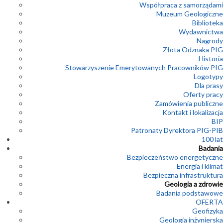
Współpraca z samorządami
Muzeum Geologiczne
Biblioteka
Wydawnictwa
Nagrody
Złota Odznaka PIG
Historia
Stowarzyszenie Emerytowanych Pracowników PIG
Logotypy
Dla prasy
Oferty pracy
Zamówienia publiczne
Kontakt i lokalizacja
BIP
Patronaty Dyrektora PIG-PIB
100 lat
Badania
Bezpieczeństwo energetyczne
Energia i klimat
Bezpieczna infrastruktura
Geologia a zdrowie
Badania podstawowe
OFERTA
Geofizyka
Geologia inżynierska