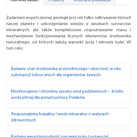
Zadaniem współczesnej geologii jest nie tylko odkrywanie historii
naszej planety i udostępnianie wiedzy o zasobach surowców
mineralnych, ale także kompleksowe rozpoznawanie stanu i
mechanizmów funkcjonowania licznych elementów środowiska
naturalnego, od których zależą warunki życia i zdrowie ludzi. W
tym celu:
Badamy stan środowiska przyrodniczego i obecność w nim
substancji toksycznych dla organizmów żywych
Badamy naturalne tło geochemiczne gleb oraz ich
Monitorujemy i chronimy zasoby wód podziemnych – źródło
skażenie w wyniku działalności człowieka
wody pitnej dla ponad połowy Polaków
Prowadzimy badania geochemiczne wód
powierzchniowych, gleb i gruntów oraz osadów
wodnych rzek i jezior
Rozpoznajemy warunki hydrogeologiczne i zasoby wód
Rozpoznajemy kopaliny i wody mineralne o walorach
Monitorujemy środowisko gruntowo-wodne w rejonie
podziemnych na obszarze całego kraju
zdrowotnych
obiektów stwarzających zagrożenie dla środowiska
Szacujemy stopień wykorzystania zasobów wód
naturalnego, takich jak: zakłady przemysłowe, magazyny
podziemnych – określamy rezerwy i wyznaczamy obszary
paliw, lotniska, bazy transportowe, jednostki wojskowe
deficytowe
Prowadzimy poszukiwania i bilans złóż surowców
Badamy georóżnorodność naszego kraju i potencjał