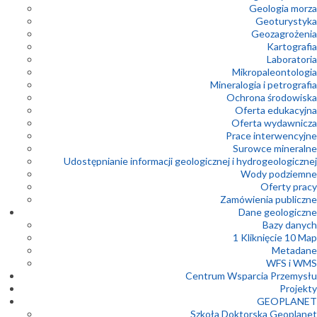
Geologia morza
Geoturystyka
Geozagrożenia
Kartografia
Laboratoria
Mikropaleontologia
Mineralogia i petrografia
Ochrona środowiska
Oferta edukacyjna
Oferta wydawnicza
Prace interwencyjne
Surowce mineralne
Udostępnianie informacji geologicznej i hydrogeologicznej
Wody podziemne
Oferty pracy
Zamówienia publiczne
Dane geologiczne
Bazy danych
1 Kliknięcie 10 Map
Metadane
WFS i WMS
Centrum Wsparcia Przemysłu
Projekty
GEOPLANET
Szkoła Doktorska Geoplanet