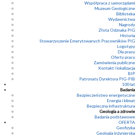
Współpraca z samorządami
Muzeum Geologiczne
Biblioteka
Wydawnictwa
Nagrody
Złota Odznaka PIG
Historia
Stowarzyszenie Emerytowanych Pracowników PIG
Logotypy
Dla prasy
Oferty pracy
Zamówienia publiczne
Kontakt i lokalizacja
BIP
Patronaty Dyrektora PIG-PIB
100 lat
Badania
Bezpieczeństwo energetyczne
Energia i klimat
Bezpieczna infrastruktura
Geologia a zdrowie
Badania podstawowe
OFERTA
Geofizyka
Geologia inżynierska