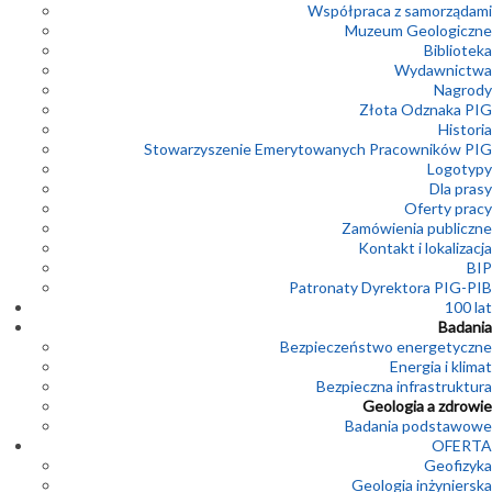
Współpraca z samorządami
Muzeum Geologiczne
Biblioteka
Wydawnictwa
Nagrody
Złota Odznaka PIG
Historia
Stowarzyszenie Emerytowanych Pracowników PIG
Logotypy
Dla prasy
Oferty pracy
Zamówienia publiczne
Kontakt i lokalizacja
BIP
Patronaty Dyrektora PIG-PIB
100 lat
Badania
Bezpieczeństwo energetyczne
Energia i klimat
Bezpieczna infrastruktura
Geologia a zdrowie
Badania podstawowe
OFERTA
Geofizyka
Geologia inżynierska