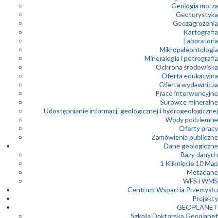
Geologia morza
Geoturystyka
Geozagrożenia
Kartografia
Laboratoria
Mikropaleontologia
Mineralogia i petrografia
Ochrona środowiska
Oferta edukacyjna
Oferta wydawnicza
Prace interwencyjne
Surowce mineralne
Udostępnianie informacji geologicznej i hydrogeologicznej
Wody podziemne
Oferty pracy
Zamówienia publiczne
Dane geologiczne
Bazy danych
1 Kliknięcie 10 Map
Metadane
WFS i WMS
Centrum Wsparcia Przemysłu
Projekty
GEOPLANET
Szkoła Doktorska Geoplanet