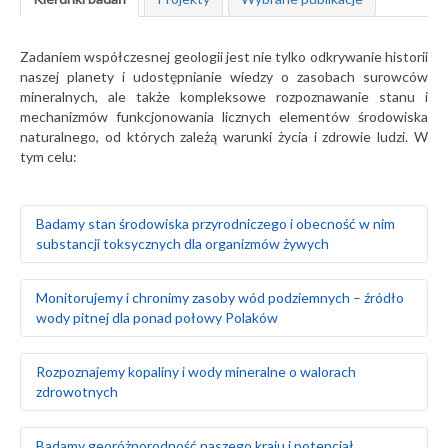
Zadaniem współczesnej geologii jest nie tylko odkrywanie historii
naszej planety i udostępnianie wiedzy o zasobach surowców
mineralnych, ale także kompleksowe rozpoznawanie stanu i
mechanizmów funkcjonowania licznych elementów środowiska
naturalnego, od których zależą warunki życia i zdrowie ludzi. W
tym celu:
Badamy stan środowiska przyrodniczego i obecność w nim
substancji toksycznych dla organizmów żywych
Badamy naturalne tło geochemiczne gleb oraz ich
Monitorujemy i chronimy zasoby wód podziemnych – źródło
skażenie w wyniku działalności człowieka
wody pitnej dla ponad połowy Polaków
Prowadzimy badania geochemiczne wód
powierzchniowych, gleb i gruntów oraz osadów
wodnych rzek i jezior
Rozpoznajemy warunki hydrogeologiczne i zasoby wód
Rozpoznajemy kopaliny i wody mineralne o walorach
Monitorujemy środowisko gruntowo-wodne w rejonie
podziemnych na obszarze całego kraju
zdrowotnych
obiektów stwarzających zagrożenie dla środowiska
Szacujemy stopień wykorzystania zasobów wód
naturalnego, takich jak: zakłady przemysłowe, magazyny
podziemnych – określamy rezerwy i wyznaczamy obszary
paliw, lotniska, bazy transportowe, jednostki wojskowe
deficytowe
Prowadzimy poszukiwania i bilans złóż surowców
Badamy georóżnorodność naszego kraju i potencjał