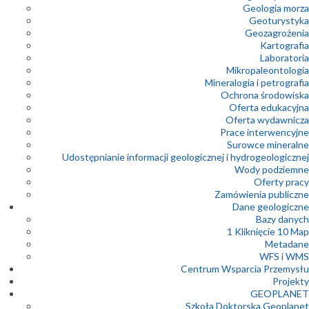
Geologia morza
Geoturystyka
Geozagrożenia
Kartografia
Laboratoria
Mikropaleontologia
Mineralogia i petrografia
Ochrona środowiska
Oferta edukacyjna
Oferta wydawnicza
Prace interwencyjne
Surowce mineralne
Udostępnianie informacji geologicznej i hydrogeologicznej
Wody podziemne
Oferty pracy
Zamówienia publiczne
Dane geologiczne
Bazy danych
1 Kliknięcie 10 Map
Metadane
WFS i WMS
Centrum Wsparcia Przemysłu
Projekty
GEOPLANET
Szkoła Doktorska Geoplanet