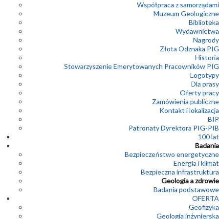
Współpraca z samorządami
Muzeum Geologiczne
Biblioteka
Wydawnictwa
Nagrody
Złota Odznaka PIG
Historia
Stowarzyszenie Emerytowanych Pracowników PIG
Logotypy
Dla prasy
Oferty pracy
Zamówienia publiczne
Kontakt i lokalizacja
BIP
Patronaty Dyrektora PIG-PIB
100 lat
Badania
Bezpieczeństwo energetyczne
Energia i klimat
Bezpieczna infrastruktura
Geologia a zdrowie
Badania podstawowe
OFERTA
Geofizyka
Geologia inżynierska