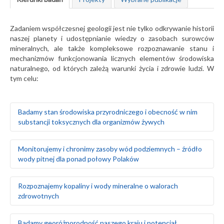
Zadaniem współczesnej geologii jest nie tylko odkrywanie historii
naszej planety i udostępnianie wiedzy o zasobach surowców
mineralnych, ale także kompleksowe rozpoznawanie stanu i
mechanizmów funkcjonowania licznych elementów środowiska
naturalnego, od których zależą warunki życia i zdrowie ludzi. W
tym celu:
Badamy stan środowiska przyrodniczego i obecność w nim
substancji toksycznych dla organizmów żywych
Badamy naturalne tło geochemiczne gleb oraz ich
Monitorujemy i chronimy zasoby wód podziemnych – źródło
skażenie w wyniku działalności człowieka
wody pitnej dla ponad połowy Polaków
Prowadzimy badania geochemiczne wód
powierzchniowych, gleb i gruntów oraz osadów
wodnych rzek i jezior
Rozpoznajemy warunki hydrogeologiczne i zasoby wód
Rozpoznajemy kopaliny i wody mineralne o walorach
Monitorujemy środowisko gruntowo-wodne w rejonie
podziemnych na obszarze całego kraju
zdrowotnych
obiektów stwarzających zagrożenie dla środowiska
Szacujemy stopień wykorzystania zasobów wód
naturalnego, takich jak: zakłady przemysłowe, magazyny
podziemnych – określamy rezerwy i wyznaczamy obszary
paliw, lotniska, bazy transportowe, jednostki wojskowe
deficytowe
Prowadzimy poszukiwania i bilans złóż surowców
Badamy georóżnorodność naszego kraju i potencjał