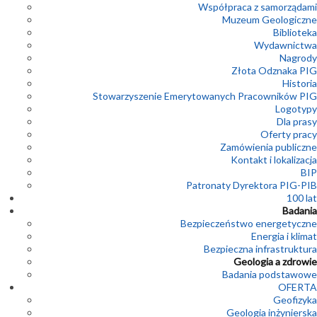
Współpraca z samorządami
Muzeum Geologiczne
Biblioteka
Wydawnictwa
Nagrody
Złota Odznaka PIG
Historia
Stowarzyszenie Emerytowanych Pracowników PIG
Logotypy
Dla prasy
Oferty pracy
Zamówienia publiczne
Kontakt i lokalizacja
BIP
Patronaty Dyrektora PIG-PIB
100 lat
Badania
Bezpieczeństwo energetyczne
Energia i klimat
Bezpieczna infrastruktura
Geologia a zdrowie
Badania podstawowe
OFERTA
Geofizyka
Geologia inżynierska