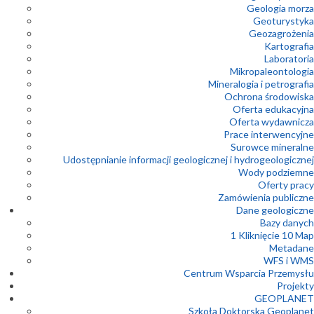
Geologia morza
Geoturystyka
Geozagrożenia
Kartografia
Laboratoria
Mikropaleontologia
Mineralogia i petrografia
Ochrona środowiska
Oferta edukacyjna
Oferta wydawnicza
Prace interwencyjne
Surowce mineralne
Udostępnianie informacji geologicznej i hydrogeologicznej
Wody podziemne
Oferty pracy
Zamówienia publiczne
Dane geologiczne
Bazy danych
1 Kliknięcie 10 Map
Metadane
WFS i WMS
Centrum Wsparcia Przemysłu
Projekty
GEOPLANET
Szkoła Doktorska Geoplanet