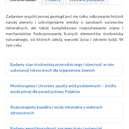
Zadaniem współczesnej geologii jest nie tylko odkrywanie historii
naszej planety i udostępnianie wiedzy o zasobach surowców
mineralnych, ale także kompleksowe rozpoznawanie stanu i
mechanizmów funkcjonowania licznych elementów środowiska
naturalnego, od których zależą warunki życia i zdrowie ludzi. W
tym celu:
Badamy stan środowiska przyrodniczego i obecność w nim
substancji toksycznych dla organizmów żywych
Badamy naturalne tło geochemiczne gleb oraz ich
Monitorujemy i chronimy zasoby wód podziemnych – źródło
skażenie w wyniku działalności człowieka
wody pitnej dla ponad połowy Polaków
Prowadzimy badania geochemiczne wód
powierzchniowych, gleb i gruntów oraz osadów
wodnych rzek i jezior
Rozpoznajemy warunki hydrogeologiczne i zasoby wód
Rozpoznajemy kopaliny i wody mineralne o walorach
Monitorujemy środowisko gruntowo-wodne w rejonie
podziemnych na obszarze całego kraju
zdrowotnych
obiektów stwarzających zagrożenie dla środowiska
Szacujemy stopień wykorzystania zasobów wód
naturalnego, takich jak: zakłady przemysłowe, magazyny
podziemnych – określamy rezerwy i wyznaczamy obszary
paliw, lotniska, bazy transportowe, jednostki wojskowe
deficytowe
Prowadzimy poszukiwania i bilans złóż surowców
Badamy georóżnorodność naszego kraju i potencjał