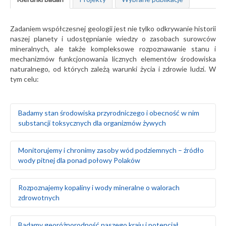
Zadaniem współczesnej geologii jest nie tylko odkrywanie historii
naszej planety i udostępnianie wiedzy o zasobach surowców
mineralnych, ale także kompleksowe rozpoznawanie stanu i
mechanizmów funkcjonowania licznych elementów środowiska
naturalnego, od których zależą warunki życia i zdrowie ludzi. W
tym celu:
Badamy stan środowiska przyrodniczego i obecność w nim
substancji toksycznych dla organizmów żywych
Badamy naturalne tło geochemiczne gleb oraz ich
Monitorujemy i chronimy zasoby wód podziemnych – źródło
skażenie w wyniku działalności człowieka
wody pitnej dla ponad połowy Polaków
Prowadzimy badania geochemiczne wód
powierzchniowych, gleb i gruntów oraz osadów
wodnych rzek i jezior
Rozpoznajemy warunki hydrogeologiczne i zasoby wód
Rozpoznajemy kopaliny i wody mineralne o walorach
Monitorujemy środowisko gruntowo-wodne w rejonie
podziemnych na obszarze całego kraju
zdrowotnych
obiektów stwarzających zagrożenie dla środowiska
Szacujemy stopień wykorzystania zasobów wód
naturalnego, takich jak: zakłady przemysłowe, magazyny
podziemnych – określamy rezerwy i wyznaczamy obszary
paliw, lotniska, bazy transportowe, jednostki wojskowe
deficytowe
Prowadzimy poszukiwania i bilans złóż surowców
Badamy georóżnorodność naszego kraju i potencjał