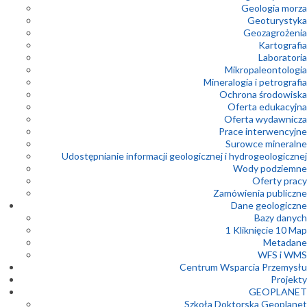
Geologia morza
Geoturystyka
Geozagrożenia
Kartografia
Laboratoria
Mikropaleontologia
Mineralogia i petrografia
Ochrona środowiska
Oferta edukacyjna
Oferta wydawnicza
Prace interwencyjne
Surowce mineralne
Udostępnianie informacji geologicznej i hydrogeologicznej
Wody podziemne
Oferty pracy
Zamówienia publiczne
Dane geologiczne
Bazy danych
1 Kliknięcie 10 Map
Metadane
WFS i WMS
Centrum Wsparcia Przemysłu
Projekty
GEOPLANET
Szkoła Doktorska Geoplanet