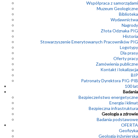
Współpraca z samorządami
Muzeum Geologiczne
Biblioteka
Wydawnictwa
Nagrody
Złota Odznaka PIG
Historia
Stowarzyszenie Emerytowanych Pracowników PIG
Logotypy
Dla prasy
Oferty pracy
Zamówienia publiczne
Kontakt i lokalizacja
BIP
Patronaty Dyrektora PIG-PIB
100 lat
Badania
Bezpieczeństwo energetyczne
Energia i klimat
Bezpieczna infrastruktura
Geologia a zdrowie
Badania podstawowe
OFERTA
Geofizyka
Geologia inżynierska