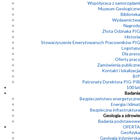
Współpraca z samorządami
Muzeum Geologiczne
Biblioteka
Wydawnictwa
Nagrody
Złota Odznaka PIG
Historia
Stowarzyszenie Emerytowanych Pracowników PIG
Logotypy
Dla prasy
Oferty pracy
Zamówienia publiczne
Kontakt i lokalizacja
BIP
Patronaty Dyrektora PIG-PIB
100 lat
Badania
Bezpieczeństwo energetyczne
Energia i klimat
Bezpieczna infrastruktura
Geologia a zdrowie
Badania podstawowe
OFERTA
Geofizyka
Geologia inżynierska