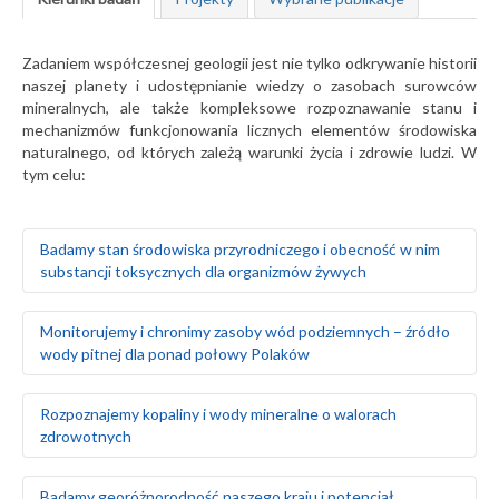
Zadaniem współczesnej geologii jest nie tylko odkrywanie historii
naszej planety i udostępnianie wiedzy o zasobach surowców
mineralnych, ale także kompleksowe rozpoznawanie stanu i
mechanizmów funkcjonowania licznych elementów środowiska
naturalnego, od których zależą warunki życia i zdrowie ludzi. W
tym celu:
Badamy stan środowiska przyrodniczego i obecność w nim
substancji toksycznych dla organizmów żywych
Badamy naturalne tło geochemiczne gleb oraz ich
Monitorujemy i chronimy zasoby wód podziemnych – źródło
skażenie w wyniku działalności człowieka
wody pitnej dla ponad połowy Polaków
Prowadzimy badania geochemiczne wód
powierzchniowych, gleb i gruntów oraz osadów
wodnych rzek i jezior
Rozpoznajemy warunki hydrogeologiczne i zasoby wód
Rozpoznajemy kopaliny i wody mineralne o walorach
Monitorujemy środowisko gruntowo-wodne w rejonie
podziemnych na obszarze całego kraju
zdrowotnych
obiektów stwarzających zagrożenie dla środowiska
Szacujemy stopień wykorzystania zasobów wód
naturalnego, takich jak: zakłady przemysłowe, magazyny
podziemnych – określamy rezerwy i wyznaczamy obszary
paliw, lotniska, bazy transportowe, jednostki wojskowe
deficytowe
Prowadzimy poszukiwania i bilans złóż surowców
Badamy georóżnorodność naszego kraju i potencjał