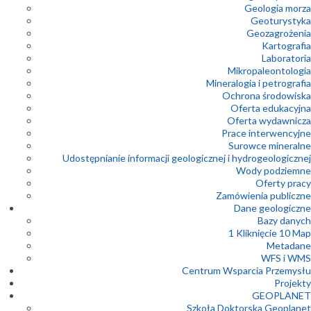
Geologia morza
Geoturystyka
Geozagrożenia
Kartografia
Laboratoria
Mikropaleontologia
Mineralogia i petrografia
Ochrona środowiska
Oferta edukacyjna
Oferta wydawnicza
Prace interwencyjne
Surowce mineralne
Udostępnianie informacji geologicznej i hydrogeologicznej
Wody podziemne
Oferty pracy
Zamówienia publiczne
Dane geologiczne
Bazy danych
1 Kliknięcie 10 Map
Metadane
WFS i WMS
Centrum Wsparcia Przemysłu
Projekty
GEOPLANET
Szkoła Doktorska Geoplanet