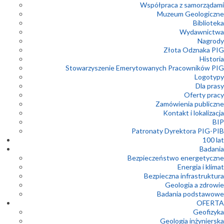
Współpraca z samorządami
Muzeum Geologiczne
Biblioteka
Wydawnictwa
Nagrody
Złota Odznaka PIG
Historia
Stowarzyszenie Emerytowanych Pracowników PIG
Logotypy
Dla prasy
Oferty pracy
Zamówienia publiczne
Kontakt i lokalizacja
BIP
Patronaty Dyrektora PIG-PIB
100 lat
Badania
Bezpieczeństwo energetyczne
Energia i klimat
Bezpieczna infrastruktura
Geologia a zdrowie
Badania podstawowe
OFERTA
Geofizyka
Geologia inżynierska