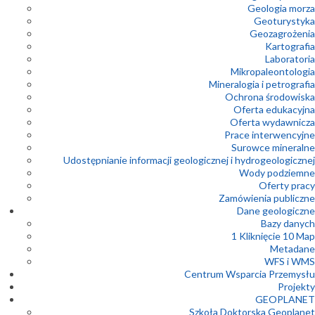
Geologia morza
Geoturystyka
Geozagrożenia
Kartografia
Laboratoria
Mikropaleontologia
Mineralogia i petrografia
Ochrona środowiska
Oferta edukacyjna
Oferta wydawnicza
Prace interwencyjne
Surowce mineralne
Udostępnianie informacji geologicznej i hydrogeologicznej
Wody podziemne
Oferty pracy
Zamówienia publiczne
Dane geologiczne
Bazy danych
1 Kliknięcie 10 Map
Metadane
WFS i WMS
Centrum Wsparcia Przemysłu
Projekty
GEOPLANET
Szkoła Doktorska Geoplanet