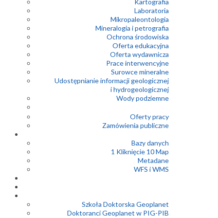
Kartografia
Laboratoria
Mikropaleontologia
Mineralogia i petrografia
Ochrona środowiska
Oferta edukacyjna
Oferta wydawnicza
Prace interwencyjne
Surowce mineralne
Udostępnianie informacji geologicznej
i hydrogeologicznej
Wody podziemne
Oferty pracy
Zamówienia publiczne
Bazy danych
1 Kliknięcie 10 Map
Metadane
WFS i WMS
Szkoła Doktorska Geoplanet
Doktoranci Geoplanet w PIG-PIB