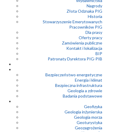
Wydawnictwa
Nagrody
Złota Odznaka PIG
Historia
Stowarzyszenie Emerytowanych
Pracowników PIG
Dla prasy
Oferty pracy
Zamówienia publiczne
Kontakt i lokalizacja
BIP
Patronaty Dyrektora PIG-PIB
Bezpieczeństwo energetyczne
Energia i klimat
Bezpieczna infrastruktura
Geologia a zdrowie
Badania podstawowe
Geofizyka
Geologia inżynierska
Geologia morza
Geoturystyka
Geozagrożenia