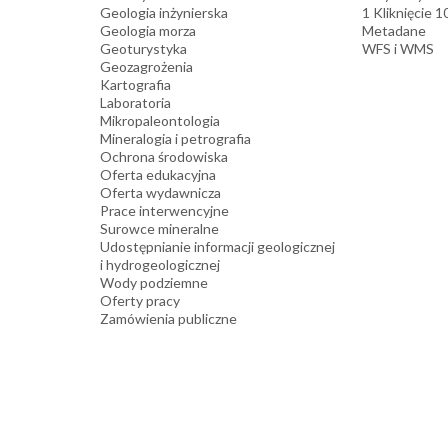
Geologia inżynierska
1 Kliknięcie 
Geologia morza
Metadane
Geoturystyka
WFS i WMS
Geozagrożenia
Kartografia
Laboratoria
Mikropaleontologia
Mineralogia i petrografia
Ochrona środowiska
Oferta edukacyjna
Oferta wydawnicza
Prace interwencyjne
Surowce mineralne
Udostępnianie informacji geologicznej
i hydrogeologicznej
Wody podziemne
Oferty pracy
Zamówienia publiczne