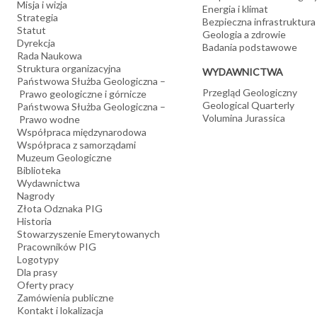
Misja i wizja
Energia i klimat
Strategia
Bezpieczna infrastruktura
Statut
Geologia a zdrowie
Dyrekcja
Badania podstawowe
Rada Naukowa
Struktura organizacyjna
WYDAWNICTWA
Państwowa Służba Geologiczna –
Przegląd Geologiczny
Prawo geologiczne i górnicze
Geological Quarterly
Państwowa Służba Geologiczna –
Volumina Jurassica
Prawo wodne
Współpraca międzynarodowa
Współpraca z samorządami
Muzeum Geologiczne
Biblioteka
Wydawnictwa
Nagrody
Złota Odznaka PIG
Historia
Stowarzyszenie Emerytowanych
Pracowników PIG
Logotypy
Dla prasy
Oferty pracy
Zamówienia publiczne
Kontakt i lokalizacja