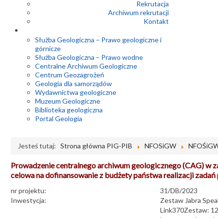
Rekrutacja
Archiwum rekrutacji
Kontakt
Służba Geologiczna – Prawo geologiczne i
górnicze
Służba Geologiczna – Prawo wodne
Centralne Archiwum Geologiczne
Centrum Geozagrożeń
Geologia dla samorządów
Wydawnictwa geologiczne
Muzeum Geologiczne
Biblioteka geologiczna
Portal Geologia
Jesteś tutaj:
Strona główna PIG-PIB
NFOSiGW
NFOŚiGW 
Prowadzenie centralnego archiwum geologicznego (CAG) w zak
celowa na dofinansowanie z budżety państwa realizacji zadań
nr projektu:
31/DB/2023
Inwestycja:
Zestaw Jabra Spe
Link370Zestaw: 1