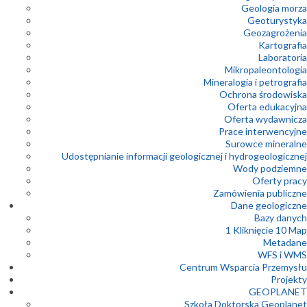
Geologia morza
Geoturystyka
Geozagrożenia
Kartografia
Laboratoria
Mikropaleontologia
Mineralogia i petrografia
Ochrona środowiska
Oferta edukacyjna
Oferta wydawnicza
Prace interwencyjne
Surowce mineralne
Udostępnianie informacji geologicznej i hydrogeologicznej
Wody podziemne
Oferty pracy
Zamówienia publiczne
Dane geologiczne
Bazy danych
1 Kliknięcie 10 Map
Metadane
WFS i WMS
Centrum Wsparcia Przemysłu
Projekty
GEOPLANET
Szkoła Doktorska Geoplanet