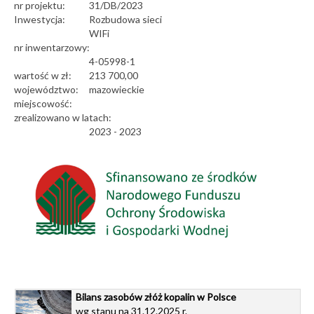
nr projektu:
31/DB/2023
Inwestycja:
Rozbudowa sieci
WIFi
nr inwentarzowy:
4-05998-1
wartość w zł:
213 700,00
województwo:
mazowieckie
miejscowość:
zrealizowano w latach:
2023 - 2023
Bilans zasobów złóż kopalin w Polsce
wg stanu na 31.12.2025 r.