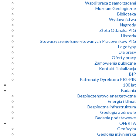
Współpraca z samorządami
Muzeum Geologiczne
Biblioteka
Wydawnictwa
Nagrody
Złota Odznaka PIG
Historia
Stowarzyszenie Emerytowanych Pracowników PIG
Logotypy
Dla prasy
Oferty pracy
Zamówienia publiczne
Kontakt i lokalizacja
BIP
Patronaty Dyrektora PIG-PIB
100 lat
Badania
Bezpieczeństwo energetyczne
Energia i klimat
Bezpieczna infrastruktura
Geologia a zdrowie
Badania podstawowe
OFERTA
Geofizyka
Geologia inżynierska