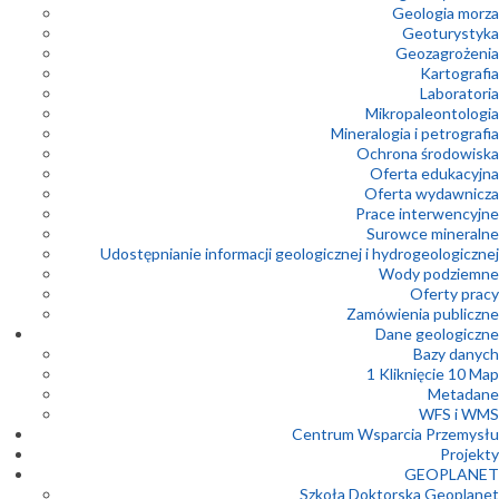
Geologia morza
Geoturystyka
Geozagrożenia
Kartografia
Laboratoria
Mikropaleontologia
Mineralogia i petrografia
Ochrona środowiska
Oferta edukacyjna
Oferta wydawnicza
Prace interwencyjne
Surowce mineralne
Udostępnianie informacji geologicznej i hydrogeologicznej
Wody podziemne
Oferty pracy
Zamówienia publiczne
Dane geologiczne
Bazy danych
1 Kliknięcie 10 Map
Metadane
WFS i WMS
Centrum Wsparcia Przemysłu
Projekty
GEOPLANET
Szkoła Doktorska Geoplanet