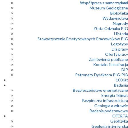
Współpraca z samorządami
Muzeum Geologiczne
Biblioteka
Wydawnictwa
Nagrody
Złota Odznaka PIG
Historia
Stowarzyszenie Emerytowanych Pracowników PIG
Logotypy
Dla prasy
Oferty pracy
Zamówienia publiczne
Kontakt i lokalizacja
BIP
Patronaty Dyrektora PIG-PIB
100 lat
Badania
Bezpieczeństwo energetyczne
Energia i klimat
Bezpieczna infrastruktura
Geologia a zdrowie
Badania podstawowe
OFERTA
Geofizyka
Geologia inżynierska