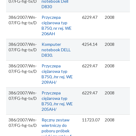
07/FG-hg-tx/D
notebook Dell
D830
386/2007/Wn-
Przyczepa
6229.47
2008
07/FG-hg-tx/D
ciężarowa typ
B750, nr rej. WE
206AH
386/2007/Wn-
Komputer
4254.14
2008
07/FG-hg-tx/D
notebook DELL
D830.
386/2007/Wn-
Przyczepa
6229.47
2008
07/FG-hg-tx/D
ciężarowa typ
B750, /nr rej. WE
209AH/
386/2007/Wn-
Przyczepa
6229.47
2008
07/FG-hg-tx/D
ciężarowa typ
B750, /nr rej. WE
205AH/
386/2007/Wn-
Ręczny zestaw
11723.07
2008
07/FG-hg-tx/D
wiertniczy do
poboru próbek