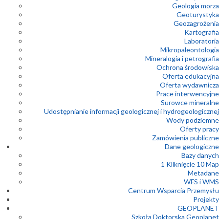
Geologia morza
Geoturystyka
Geozagrożenia
Kartografia
Laboratoria
Mikropaleontologia
Mineralogia i petrografia
Ochrona środowiska
Oferta edukacyjna
Oferta wydawnicza
Prace interwencyjne
Surowce mineralne
Udostępnianie informacji geologicznej i hydrogeologicznej
Wody podziemne
Oferty pracy
Zamówienia publiczne
Dane geologiczne
Bazy danych
1 Kliknięcie 10 Map
Metadane
WFS i WMS
Centrum Wsparcia Przemysłu
Projekty
GEOPLANET
Szkoła Doktorska Geoplanet