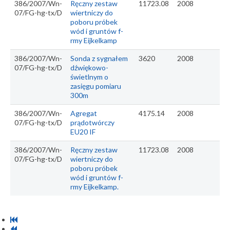
386/2007/Wn-
Ręczny zestaw
11723.08
2008
07/FG-hg-tx/D
wiertniczy do
poboru próbek
wód i gruntów f-
rmy Eijkelkamp
386/2007/Wn-
Sonda z sygnałem
3620
2008
07/FG-hg-tx/D
dźwiękowo-
świetlnym o
zasięgu pomiaru
300m
386/2007/Wn-
Agregat
4175.14
2008
07/FG-hg-tx/D
prądotwórczy
EU20 IF
386/2007/Wn-
Ręczny zestaw
11723.08
2008
07/FG-hg-tx/D
wiertniczy do
poboru próbek
wód i gruntów f-
rmy Eijkelkamp.