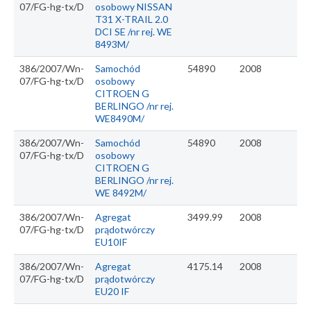
07/FG-hg-tx/D
osobowy NISSAN
T31 X-TRAIL 2.0
DCI SE /nr rej. WE
8493M/
386/2007/Wn-
Samochód
54890
2008
07/FG-hg-tx/D
osobowy
CITROEN G
BERLINGO /nr rej.
WE8490M/
386/2007/Wn-
Samochód
54890
2008
07/FG-hg-tx/D
osobowy
CITROEN G
BERLINGO /nr rej.
WE 8492M/
386/2007/Wn-
Agregat
3499.99
2008
07/FG-hg-tx/D
prądotwórczy
EU10IF
386/2007/Wn-
Agregat
4175.14
2008
07/FG-hg-tx/D
prądotwórczy
EU20 IF