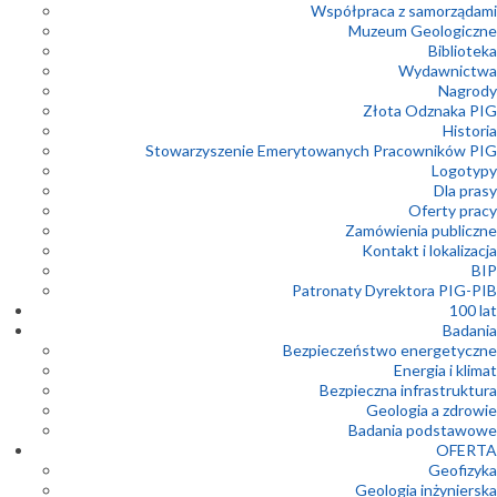
Współpraca z samorządami
Muzeum Geologiczne
Biblioteka
Wydawnictwa
Nagrody
Złota Odznaka PIG
Historia
Stowarzyszenie Emerytowanych Pracowników PIG
Logotypy
Dla prasy
Oferty pracy
Zamówienia publiczne
Kontakt i lokalizacja
BIP
Patronaty Dyrektora PIG-PIB
100 lat
Badania
Bezpieczeństwo energetyczne
Energia i klimat
Bezpieczna infrastruktura
Geologia a zdrowie
Badania podstawowe
OFERTA
Geofizyka
Geologia inżynierska