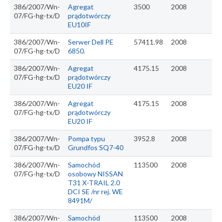
386/2007/Wn-
Agregat
3500
2008
07/FG-hg-tx/D
prądotwórczy
EU10IF
386/2007/Wn-
Serwer Dell PE
57411.98
2008
07/FG-hg-tx/D
6850.
386/2007/Wn-
Agregat
4175.15
2008
07/FG-hg-tx/D
prądotwórczy
EU20 IF
386/2007/Wn-
Agregat
4175.15
2008
07/FG-hg-tx/D
prądotwórczy
EU20 IF
386/2007/Wn-
Pompa typu
3952.8
2008
07/FG-hg-tx/D
Grundfos SQ7-40
386/2007/Wn-
Samochód
113500
2008
07/FG-hg-tx/D
osobowy NISSAN
T31 X-TRAIL 2.0
DCI SE /nr rej. WE
8491M/
386/2007/Wn-
Samochód
113500
2008