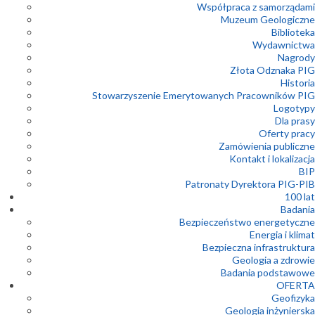
Współpraca z samorządami
Muzeum Geologiczne
Biblioteka
Wydawnictwa
Nagrody
Złota Odznaka PIG
Historia
Stowarzyszenie Emerytowanych Pracowników PIG
Logotypy
Dla prasy
Oferty pracy
Zamówienia publiczne
Kontakt i lokalizacja
BIP
Patronaty Dyrektora PIG-PIB
100 lat
Badania
Bezpieczeństwo energetyczne
Energia i klimat
Bezpieczna infrastruktura
Geologia a zdrowie
Badania podstawowe
OFERTA
Geofizyka
Geologia inżynierska