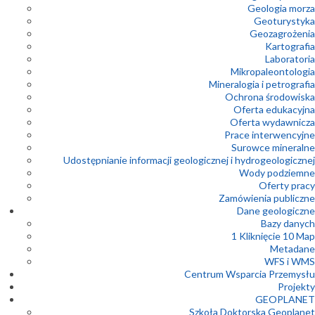
Geologia morza
Geoturystyka
Geozagrożenia
Kartografia
Laboratoria
Mikropaleontologia
Mineralogia i petrografia
Ochrona środowiska
Oferta edukacyjna
Oferta wydawnicza
Prace interwencyjne
Surowce mineralne
Udostępnianie informacji geologicznej i hydrogeologicznej
Wody podziemne
Oferty pracy
Zamówienia publiczne
Dane geologiczne
Bazy danych
1 Kliknięcie 10 Map
Metadane
WFS i WMS
Centrum Wsparcia Przemysłu
Projekty
GEOPLANET
Szkoła Doktorska Geoplanet