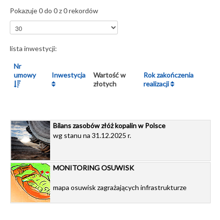
Pokazuje 0 do 0 z 0 rekordów
lista inwestycji:
Nr
umowy
Inwestycja
Wartość w
Rok zakończenia
złotych
realizacji
Bilans zasobów złóż kopalin w Polsce
wg stanu na 31.12.2025 r.
MONITORING OSUWISK
mapa osuwisk zagrażających infrastrukturze