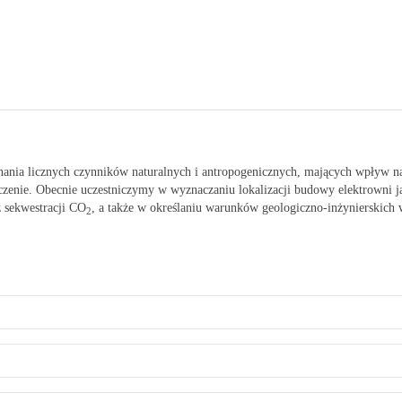
nania licznych czynników naturalnych i antropogenicznych, mających wpływ na
dczenie. Obecnie uczestniczymy w wyznaczaniu lokalizacji budowy elektrowni
 sekwestracji CO
, a także w określaniu warunków geologiczno-inżynierskich
2
przestrzennego i posadowienia obiektów budowlanych