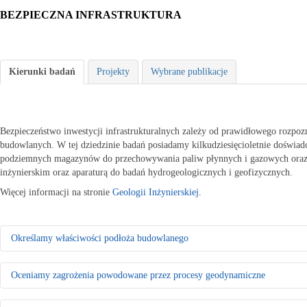
BEZPIECZNA INFRASTRUKTURA
Kierunki badań
Projekty
Wybrane publikacje
Bezpieczeństwo inwestycji infrastrukturalnych zależy od prawidłowego rozpoz
budowlanych. W tej dziedzinie badań posiadamy kilkudziesięcioletnie doświa
podziemnych magazynów do przechowywania paliw płynnych i gazowych oraz
inżynierskim oraz aparaturą do badań hydrogeologicznych i geofizycznych.
Więcej informacji na stronie
Geologii Inżynierskiej
.
Określamy właściwości podłoża budowlanego
Rozpoznajemy warunki geologiczno-inżynierskie do celów planowania 
Oceniamy zagrożenia powodowane przez procesy geodynamiczne
- Badamy właściwości fizyczno-mechaniczne gruntów
- Oceniamy warunki wodne terenu
Osuwiska