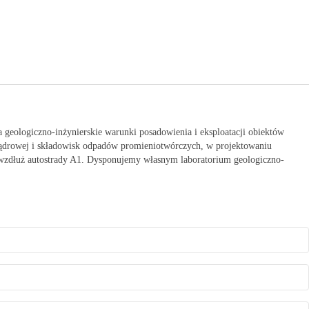
 geologiczno-inżynierskie warunki posadowienia i eksploatacji obiektów
 jądrowej i składowisk odpadów promieniotwórczych, w projektowaniu
 wzdłuż autostrady A1. Dysponujemy własnym laboratorium geologiczno-