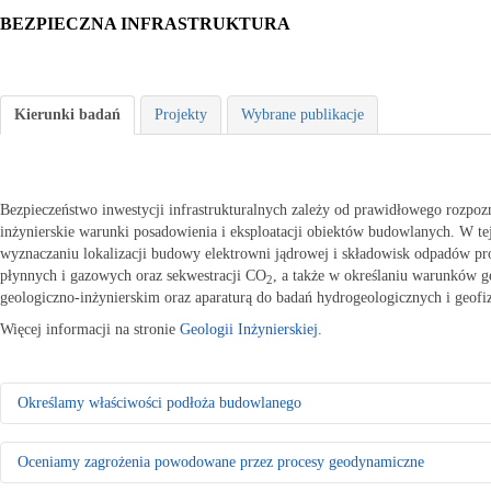
BEZPIECZNA INFRASTRUKTURA
Kierunki badań
Projekty
Wybrane publikacje
Bezpieczeństwo inwestycji infrastrukturalnych zależy od prawidłowego rozpo
inżynierskie warunki posadowienia i eksploatacji obiektów budowlanych. W te
wyznaczaniu lokalizacji budowy elektrowni jądrowej i składowisk odpadów
płynnych i gazowych oraz sekwestracji CO
, a także w określaniu warunków 
2
geologiczno-inżynierskim oraz aparaturą do badań hydrogeologicznych i geofi
Więcej informacji na stronie
Geologii Inżynierskiej
.
Określamy właściwości podłoża budowlanego
Rozpoznajemy warunki geologiczno-inżynierskie do celów planowania 
Oceniamy zagrożenia powodowane przez procesy geodynamiczne
- Badamy właściwości fizyczno-mechaniczne gruntów