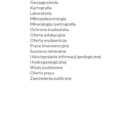
Geozagrożenia
Kartografia
Laboratoria
Mikropaleontologia
Mineralogia i petrografia
Ochrona środowiska
Oferta edukacyjna
Oferta wydawnicza
Prace interwencyjne
Surowce mineralne
Udostępnianie informacji geologicznej
i hydrogeologicznej
Wody podziemne
Oferty pracy
Zamówienia publiczne