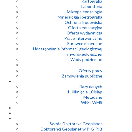
Kartografia
Laboratoria
Mikropaleontologia
Mineralogia i petrografia
Ochrona środowiska
Oferta edukacyjna
Oferta wydawnicza
Prace interwencyjne
Surowce mineralne
Udostępnianie informacji geologicznej
i hydrogeologicznej
Wody podziemne
Oferty pracy
Zamówienia publiczne
Bazy danych
1 Kliknięcie 10 Map
Metadane
WFS i WMS
Szkoła Doktorska Geoplanet
Doktoranci Geoplanet w PIG-PIB