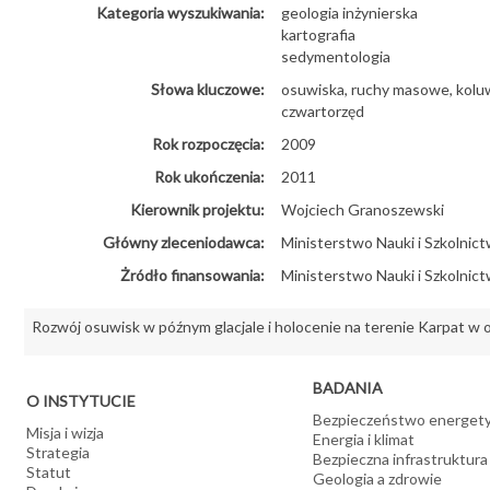
Kategoria wyszukiwania:
geologia inżynierska
kartografia
sedymentologia
Słowa kluczowe:
osuwiska, ruchy masowe, koluwi
czwartorzęd
Rok rozpoczęcia:
2009
Rok ukończenia:
2011
Kierownik projektu:
Wojciech Granoszewski
Główny zleceniodawca:
Ministerstwo Nauki i Szkolni
Żródło finansowania:
Ministerstwo Nauki i Szkolni
Rozwój osuwisk w późnym glacjale i holocenie na terenie Karpat w
BADANIA
O INSTYTUCIE
Bezpieczeństwo energet
Misja i wizja
Energia i klimat
Strategia
Bezpieczna infrastruktura
Statut
Geologia a zdrowie