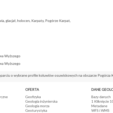
a, glacjał, holocen, Karpaty, Pogórze Karpat,
ctwa Wyższego
ctwa Wyższego
 oparciu o wybrane profile koluwiów osuwiskowych na obszarze Pogórza 
OFERTA
DANE GEOL
yczne
Geofizyka
Bazy danych
Geologia inżynierska
1 Kliknięcie 
Geologia morza
Metadane
Geoturystyka
WFS i WMS