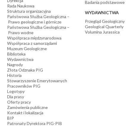
Dyrekcja
Badania podstawowe
Rada Naukowa
Struktura organizacyjna
WYDAWNICTWA
Państwowa Służba Geologiczna –
Przegląd Geologiczny
Prawo geologiczne i górnicze
Geological Quarterly
Państwowa Służba Geologiczna –
Volumina Jurassica
Prawo wodne
Współpraca międzynarodowa
Współpraca z samorządami
Muzeum Geologiczne
Biblioteka
Wydawnictwa
Nagrody
Złota Odznaka PIG
Historia
Stowarzyszenie Emerytowanych
Pracowników PIG
Logotypy
Dla prasy
Oferty pracy
Zamówienia publiczne
Kontakt i lokalizacja
BIP
Patronaty Dyrektora PIG-PIB