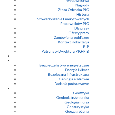
Wydawnictwa
Nagrody
Złota Odznaka PIG
Historia
Stowarzyszenie Emerytowanych
Pracowników PIG
Dla prasy
Oferty pracy
Zamówienia publiczne
Kontakt i lokalizacja
BIP
Patronaty Dyrektora PIG-PIB
Bezpieczeństwo energetyczne
Energia i klimat
Bezpieczna infrastruktura
Geologia a zdrowie
Badania podstawowe
Geofizyka
Geologia inżynierska
Geologia morza
Geoturystyka
Geozagrożenia