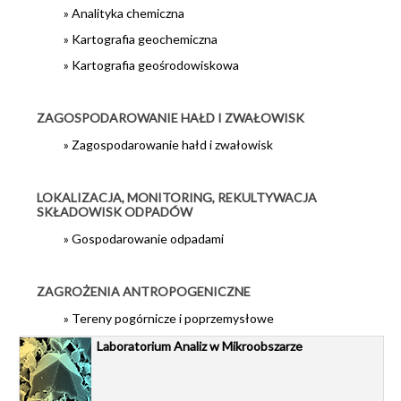
» Analityka chemiczna
Oferta wydawnicza
» Kartografia geochemiczna
Prace interwencyjne
» Kartografia geośrodowiskowa
Surowce mineralne
ZAGOSPODAROWANIE HAŁD I ZWAŁOWISK
Udostępnianie informacji geologicznej i hydrogeologicznej
» Zagospodarowanie hałd i zwałowisk
Wody podziemne
Oferty pracy
LOKALIZACJA, MONITORING, REKULTYWACJA
SKŁADOWISK ODPADÓW
Zamówienia publiczne
» Gospodarowanie odpadami
ZAGROŻENIA ANTROPOGENICZNE
» Tereny pogórnicze i poprzemysłowe
Laboratorium Analiz w Mikroobszarze