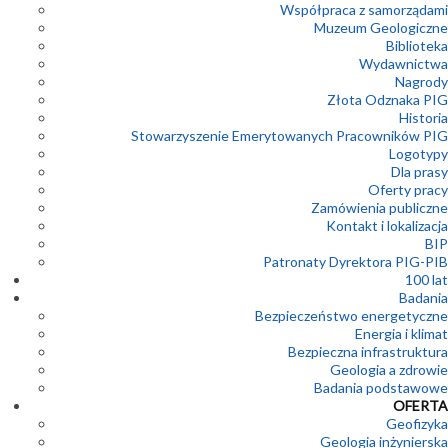
Współpraca z samorządami
Muzeum Geologiczne
Biblioteka
Wydawnictwa
Nagrody
Złota Odznaka PIG
Historia
Stowarzyszenie Emerytowanych Pracowników PIG
Logotypy
Dla prasy
Oferty pracy
Zamówienia publiczne
Kontakt i lokalizacja
BIP
Patronaty Dyrektora PIG-PIB
100 lat
Badania
Bezpieczeństwo energetyczne
Energia i klimat
Bezpieczna infrastruktura
Geologia a zdrowie
Badania podstawowe
OFERTA
Geofizyka
Geologia inżynierska