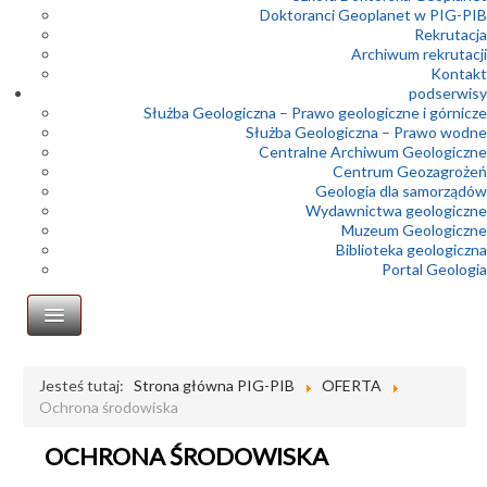
Doktoranci Geoplanet w PIG-PIB
Rekrutacja
Archiwum rekrutacji
Kontakt
podserwisy
Służba Geologiczna – Prawo geologiczne i górnicze
Służba Geologiczna – Prawo wodne
Centralne Archiwum Geologiczne
Centrum Geozagrożeń
Geologia dla samorządów
Wydawnictwa geologiczne
Muzeum Geologiczne
Biblioteka geologiczna
Portal Geologia
Geofizyka
Jesteś tutaj:
Strona główna PIG-PIB
OFERTA
Ochrona środowiska
Geologia inżynierska
Geologia morza
OCHRONA ŚRODOWISKA
Geoturystyka