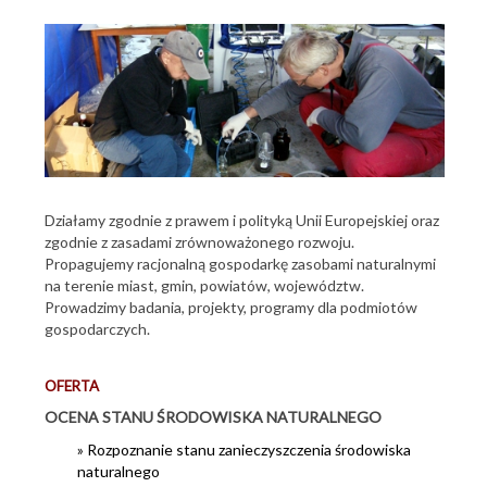
Geozagrożenia
Kartografia
Laboratoria
Mikropaleontologia
Mineralogia i petrografia
Działamy zgodnie z prawem i polityką Unii Europejskiej oraz
Ochrona środowiska
zgodnie z zasadami zrównoważonego rozwoju.
Propagujemy racjonalną gospodarkę zasobami naturalnymi
Rozpoznawanie stanu środowiska
na terenie miast, gmin, powiatów, województw.
Analityka chemiczna
Prowadzimy badania, projekty, programy dla podmiotów
gospodarczych.
Kartografia geochemiczna
Kartografia geośrodowiskowa
OFERTA
Gospodarowanie odpadami
OCENA STANU ŚRODOWISKA NATURALNEGO
Tereny pogórnicze i poprzemysłowe
» Rozpoznanie stanu zanieczyszczenia środowiska
naturalnego
Oferta edukacyjna