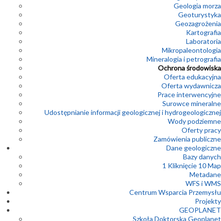
Geologia morza
Geoturystyka
Geozagrożenia
Kartografia
Laboratoria
Mikropaleontologia
Mineralogia i petrografia
Ochrona środowiska
Oferta edukacyjna
Oferta wydawnicza
Prace interwencyjne
Surowce mineralne
Udostępnianie informacji geologicznej i hydrogeologicznej
Wody podziemne
Oferty pracy
Zamówienia publiczne
Dane geologiczne
Bazy danych
1 Kliknięcie 10 Map
Metadane
WFS i WMS
Centrum Wsparcia Przemysłu
Projekty
GEOPLANET
Szkoła Doktorska Geoplanet