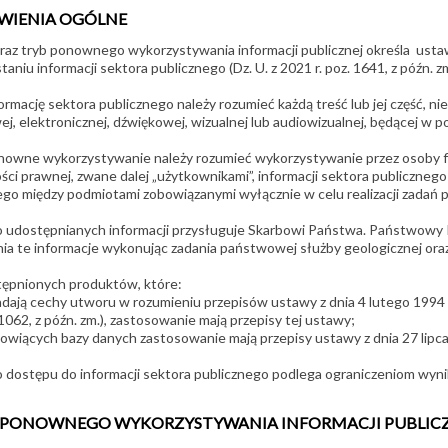
WIENIA OGÓLNE
raz tryb ponownego wykorzystywania informacji publicznej określa usta
aniu informacji sektora publicznego (Dz. U. z 2021 r. poz. 1641, z późn. z
ormację sektora publicznego należy rozumieć każdą treść lub jej część, n
j, elektronicznej, dźwiękowej, wizualnej lub audiowizualnej, będącej w p
nowne wykorzystywanie należy rozumieć wykorzystywanie przez osoby fiz
ci prawnej, zwane dalej „użytkownikami”, informacji sektora publicznego
ego między podmiotami zobowiązanymi wyłącznie w celu realizacji zadań p
 udostępnianych informacji przysługuje Skarbowi Państwa. Państwowy
ia te informacje wykonując zadania państwowej służby geologicznej ora
ępnionych produktów, które:
adają cechy utworu w rozumieniu przepisów ustawy z dnia 4 lutego 1994 r. 
1062, z późn. zm.), zastosowanie mają przepisy tej ustawy;
wiących bazy danych zastosowanie mają przepisy ustawy z dnia 27 lipca 200
 dostępu do informacji sektora publicznego podlega ograniczeniom wyn
 PONOWNEGO WYKORZYSTYWANIA INFORMACJI PUBLIC