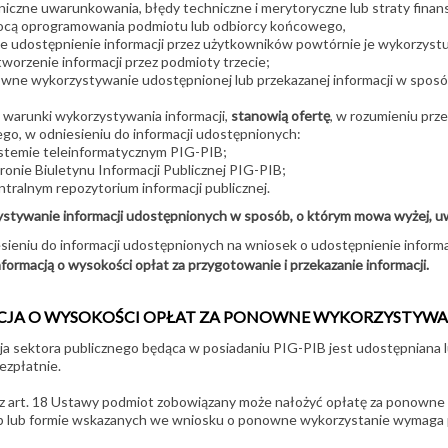
niczne uwarunkowania, błędy techniczne i merytoryczne lub straty fina
cą oprogramowania podmiotu lub odbiorcy końcowego,
ze udostępnienie informacji przez użytkowników powtórnie je wykorzyst
tworzenie informacji przez podmioty trzecie;
wne wykorzystywanie udostępnionej lub przekazanej informacji w sposó
e warunki wykorzystywania informacji,
stanowią ofertę
, w rozumieniu pr
ego, w odniesieniu do informacji udostępnionych:
stemie teleinformatycznym PIG-PIB;
tronie Biuletynu Informacji Publicznej PIG-PIB;
ntralnym repozytorium informacji publicznej.
stywanie informacji udostępnionych w sposób, o którym mowa wyżej, uważ
ieniu do informacji udostępnionych na wniosek o udostępnienie informac
nformacją o wysokości opłat za przygotowanie i przekazanie informacji.
JA O WYSOKOŚCI OPŁAT ZA PONOWNE WYKORZYSTYWAN
ja sektora publicznego będąca w posiadaniu PIG-PIB jest udostępniana
ezpłatnie.
z art. 18 Ustawy podmiot zobowiązany może nałożyć opłatę za ponowne w
 lub formie wskazanych we wniosku o ponowne wykorzystanie wymaga 