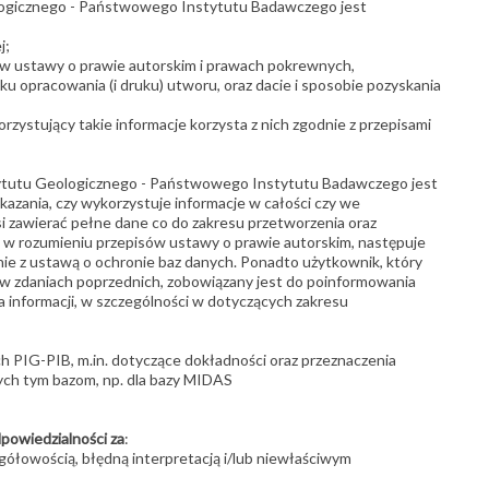
logicznego - Państwowego Instytutu Badawczego jest
j;
ów ustawy o prawie autorskim i prawach pokrewnych,
ku opracowania (i druku) utworu, oraz dacie i sposobie pozyskania
ystujący takie informacje korzysta z nich zgodnie z przepisami
tytutu Geologicznego - Państwowego Instytutu Badawczego jest
kazania, czy wykorzystuje informacje w całości czy we
si zawierać pełne dane co do zakresu przetworzenia oraz
m w rozumieniu przepisów ustawy o prawie autorskim, następuje
ie z ustawą o ochronie baz danych. Ponadto użytkownik, który
 w zdaniach poprzednich, zobowiązany jest do poinformowania
 informacji, w szczególności w dotyczących zakresu
h PIG-PIB, m.in. dotyczące dokładności oraz przeznaczenia
ych tym bazom, np. dla bazy MIDAS
owiedzialności za
:
gółowością, błędną interpretacją i/lub niewłaściwym