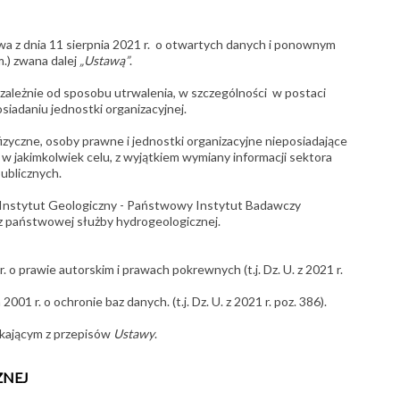
wa z dnia 11 sierpnia 2021 r. o otwartych danych i ponownym
m.) zwana dalej
„Ustawą”
.
iezależnie od sposobu utrwalenia, w szczególności w postaci
osiadaniu jednostki organizacyjnej.
yczne, osoby prawne i jednostki organizacyjne nieposiadające
 w jakimkolwiek celu, z wyjątkiem wymiany informacji sektora
ublicznych.
 Instytut Geologiczny - Państwowy Instytut Badawczy
z państwowej służby hydrogeologicznej.
o prawie autorskim i prawach pokrewnych (t.j. Dz. U. z 2021 r.
1 r. o ochronie baz danych. (t.j. Dz. U. z 2021 r. poz. 386).
ikającym z przepisów
Ustawy
.
ZNEJ