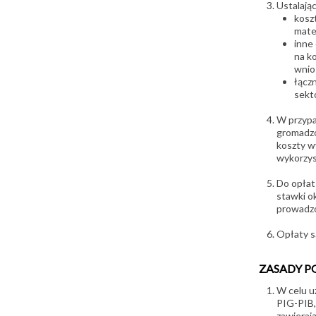
Ustalają
kosz
mater
inne
na ko
wnio
łącz
sekt
W przypa
gromadzo
koszty w
wykorzys
Do opłat
stawki o
prowadzo
Opłaty s
ZASADY P
W celu u
PIG-PIB,
zawieraj