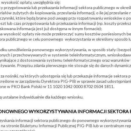
c wysokość opłaty, uwzględnia się:
ty przygotowania lub przekazania informacji sektora publicznego w określ
iałów zużytych do kopiowania, przesłania informacji, o ile jej przesłanie 
 czynniki, które będą brane pod uwagę przy rozpatrywaniu wniosków o 
szt lub czas przygotowania lub przekazania informacji (np. koszty przeks
skowana informacja jest już dostępna w innym formacie);
na wysokość opłaty nie może przekroczyć sumy kosztów poniesionych bez
ora publicznego w celu ponownego wykorzystania w określony sposób lu
dku umożliwienia ponownego wykorzystywania, w sposób stały i bezpośre
nych i przechowywanych w systemie teleinformatycznym, wnioskodawca 
ynikające z dostosowania systemu teleinformatycznego oraz warunków te
tywanie. Przepisu zdania pierwszego nie stosuje się do danych dynamicz
 za nośniki, na których udostępnia się lub przekazuje informacje sektor
kreślone w zarządzeniu Dyrektora PIG-PIB w sprawie zasad udostępniani
ne w PKO Bank Polski nr 11 1020 1042 0000 8702 0504 1811.
ą ustalane indywidualnie dla każdego wniosku.
ONOWNEGO WYKORZYSTYWANIA INFORMACJI SEKTORA 
zyskania informacji sektora publicznego do ponownego wykorzystywania
 na stronie Biuletynu Informacji Publicznej PIG-PIB lub w centralnym re
ący w szczególności: