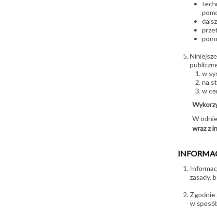
tech
pomo
dals
prze
pono
Niniejsz
publiczn
w sy
na s
w ce
Wykorzy
W odnies
wraz z i
INFORMAC
Informac
zasady, b
Zgodnie 
w sposób