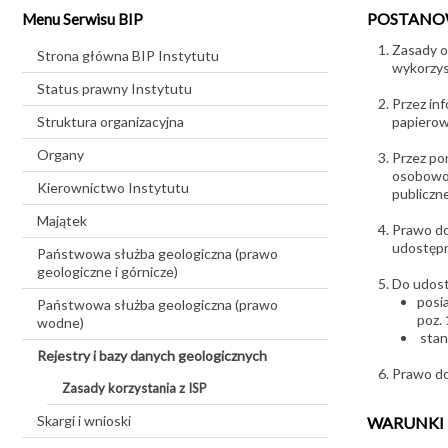
POSTANO
Menu Serwisu BIP
Zasady o
Strona główna BIP Instytutu
wykorzyst
Status prawny Instytutu
Przez inf
Struktura organizacyjna
papierowe
Organy
Przez po
osobowoś
Kierownictwo Instytutu
publiczn
Majątek
Prawo do
udostępn
Państwowa służba geologiczna (prawo
geologiczne i górnicze)
Do udost
posi
Państwowa służba geologiczna (prawo
poz. 
wodne)
stano
Rejestry i bazy danych geologicznych
Prawo do
Zasady korzystania z ISP
Skargi i wnioski
WARUNKI