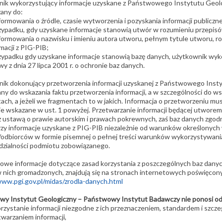
ik wykorzystujący informacje uzyskane z Państwowego Instytutu Geo
any do:
ormowania o źródle, czasie wytworzenia i pozyskania informacji publiczne
zypadku, gdy uzyskane informacje stanowią utwór w rozumieniu przepis
formowania o nazwisku i imieniu autora utworu, pełnym tytule utworu, ro
macji z PIG-PIB;
zypadku gdy uzyskane informacje stanowią bazę danych, użytkownik wykorz
y z dnia 27 lipca 2001 r. o ochronie baz danych.
ik dokonujący przetworzenia informacji uzyskanej z Państwowego Ins
ny do wskazania faktu przetworzenia informacji, a w szczególności do ws
ach, a jeżeli we fragmentach to w jakich. Informacja o przetworzeniu mu
je wskazane w ust. 1 powyżej. Przetwarzanie informacji będącej utwore
z ustawą o prawie autorskim i prawach pokrewnych, zaś baz danych zgodn
zy informacje uzyskane z PIG-PIB niezależnie od warunków określonych
/odbiorców w formie pisemnej o pełnej treści warunków wykorzystywania
zialności podmiotu zobowiązanego.
owe informacje dotyczące zasad korzystania z poszczególnych baz danyc
 nich gromadzonych, znajdują się na stronach internetowych poświęcon
www.pgi.gov.pl/midas/zrodla-danych.html
y Instytut Geologiczny – Państwowy Instytut Badawczy nie ponosi odp
rzystanie informacji niezgodne z ich przeznaczeniem, standardem i szcze
twarzaniem informacji,