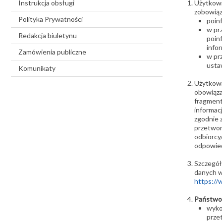
Instrukcja obsługi
Użytkown
zobowiąz
Polityka Prywatności
poinf
w pr
Redakcja biuletynu
poin
infor
Zamówienia publiczne
w pr
ustaw
Komunikaty
Użytkown
obowiąza
fragment
informac
zgodnie 
przetwor
odbiorcy
odpowied
Szczegół
danych w
https://
Państwow
wyko
prze