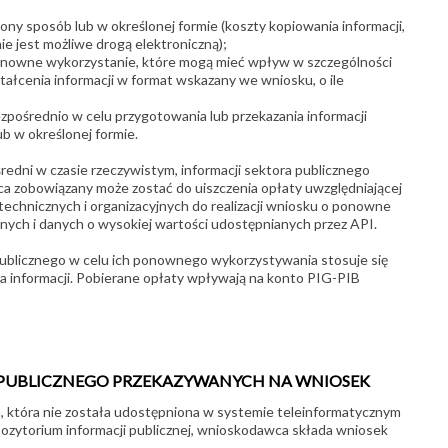
ony sposób lub w określonej formie (koszty kopiowania informacji,
nie jest możliwe drogą elektroniczną);
ponowne wykorzystanie, które mogą mieć wpływ w szczególności
ztałcenia informacji w format wskazany we wniosku, o ile
pośrednio w celu przygotowania lub przekazania informacji
b w określonej formie.
dni w czasie rzeczywistym, informacji sektora publicznego
zobowiązany może zostać do uiszczenia opłaty uwzględniającej
chnicznych i organizacyjnych do realizacji wniosku o ponowne
nych i danych o wysokiej wartości udostępnianych przez API.
a publicznego w celu ich ponownego wykorzystywania stosuje się
a informacji. Pobierane opłaty wpływają na konto PIG-PIB
PUBLICZNEGO PRZEKAZYWANYCH NA WNIOSEK
, która nie została udostępniona w systemie teleinformatycznym
pozytorium informacji publicznej, wnioskodawca składa wniosek