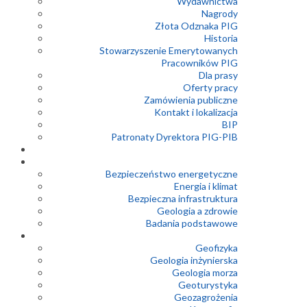
Wydawnictwa
Nagrody
Złota Odznaka PIG
Historia
Stowarzyszenie Emerytowanych
Pracowników PIG
Dla prasy
Oferty pracy
Zamówienia publiczne
Kontakt i lokalizacja
BIP
Patronaty Dyrektora PIG-PIB
Bezpieczeństwo energetyczne
Energia i klimat
Bezpieczna infrastruktura
Geologia a zdrowie
Badania podstawowe
Geofizyka
Geologia inżynierska
Geologia morza
Geoturystyka
Geozagrożenia