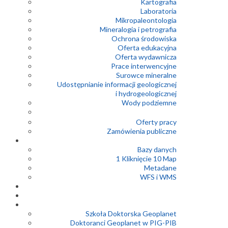
Kartografia
Laboratoria
Mikropaleontologia
Mineralogia i petrografia
Ochrona środowiska
Oferta edukacyjna
Oferta wydawnicza
Prace interwencyjne
Surowce mineralne
Udostępnianie informacji geologicznej
i hydrogeologicznej
Wody podziemne
Oferty pracy
Zamówienia publiczne
Bazy danych
1 Kliknięcie 10 Map
Metadane
WFS i WMS
Szkoła Doktorska Geoplanet
Doktoranci Geoplanet w PIG-PIB