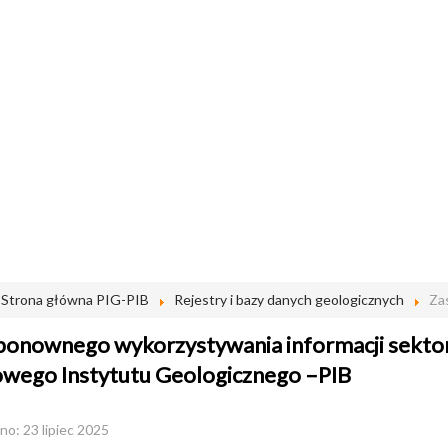
Strona główna PIG-PIB
Rejestry i bazy danych geologicznych
Za
ponownego wykorzystywania informacji sektor
wego Instytutu Geologicznego –PIB
o: 23 lipiec 2025